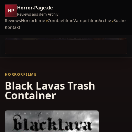
Horror-Page.de
HP
Reviews aus dem Archiv
Reviews
Horrorfilme
Zombiefilme
Vampirfilme
Archiv
Suche
Kontakt
HORRORFILME
Black Lavas Trash
Container