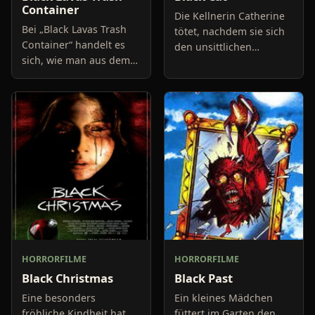
Container
Die Kellnerin Catherine
Bei „Black Lavas Trash
tötet, nachdem sie sich
Container“ handelt es
den unsittlichen
sich, wie man aus dem
Berührungen eines
Titel schließen kann, um
Gastes angemessen
eine Ansammlung von
erwehrt hat, im Konflikt
Trash-Filmen. „Hirn“,
mit der Polizei einen
„Mr. Self –
Beamten. Z
HORRORFILME
HORRORFILME
Black Christmas
Black Past
Eine besonders
Ein kleines Mädchen
fröhliche Kindheit hat
füttert im Garten den