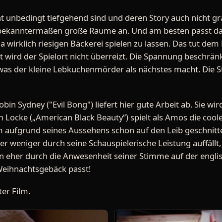
cht unbedingt tiefgehend sind und deren Story auch nicht g
ch bekanntermaßen große Räume an. Und am besten passt da
ja wirklich riesigen Bäckerei spielen zu lassen. Das tut dem 
it wird der Spielort nicht überreizt. Die Spannung beschrän
 was der kleine Lebkuchenmörder als nächstes macht. Die St
obin Sydney ("Evil Bong") liefert hier gute Arbeit ab. Sie wir
n Locke („American Black Beauty“) spielt als Amos die cool
ihm aufgrund seines Aussehens schon auf den Leib geschnitte
er weniger durch seine Schauspielerische Leistung auffällt, 
n eher durch die Anwesenheit seiner Stimme auf der englis
Weihnachtsgebäck passt!
ter Film.