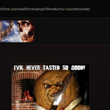
rfilme
Zombiefilme
Vampirfilme
Archiv
Suche
Kontakt