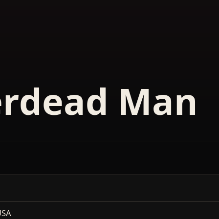
erdead Man
USA