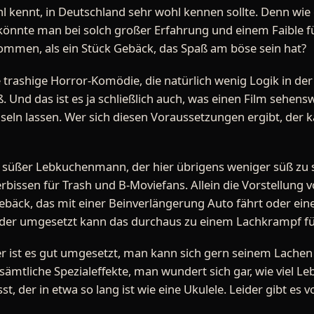
l kennt, in Deutschland sehr wohl kennen sollte. Denn wie 
könnte man bei solch großer Erfahrung und einem Faible
ommen, als ein Stück Gebäck, das Spaß am böse sein hat?
e trashige Horror-Komödie, die natürlich wenig Logik in de
. Und das ist es ja schließlich auch, was einen Film sehen
useln lassen. Wer sich diesen Voraussetzungen ergibt, der 
 süßer Lebkuchenmann, der hier übrigens weniger süß zu se
issen für Trash und B-Moviefans. Allein die Vorstellung v
äck, das mit einer Beinverlängerung Auto fährt oder eine 
Bilder umgesetzt kann das durchaus zu einem Lachkrampf f
er ist es gut umgesetzt, man kann sich gern seinem Lach
ämtliche Spezialeffekte, man wundert sich gar, wie viel Leb
 der in etwa so lang ist wie eine Ukulele. Leider gibt es 