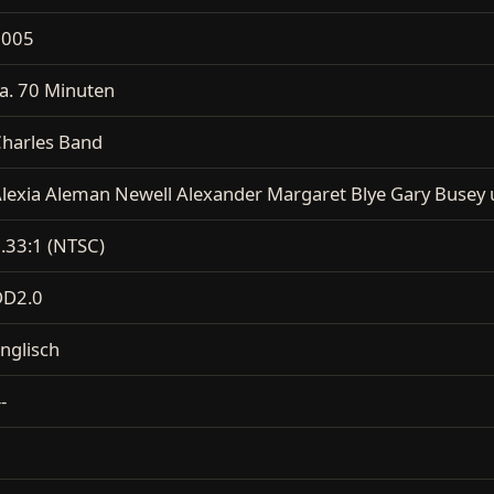
2005
a. 70 Minuten
harles Band
lexia Aleman Newell Alexander Margaret Blye Gary Busey u
.33:1 (NTSC)
DD2.0
nglisch
--
1