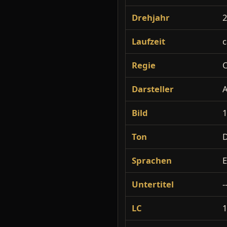
Drehjahr
Laufzeit
c
Regie
C
Darsteller
A
Bild
1
Ton
Sprachen
E
Untertitel
-
LC