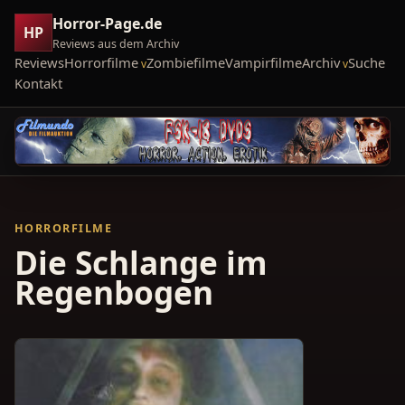
Horror-Page.de
HP
Reviews aus dem Archiv
Reviews
Horrorfilme
Zombiefilme
Vampirfilme
Archiv
Suche
Kontakt
HORRORFILME
Die Schlange im
Regenbogen