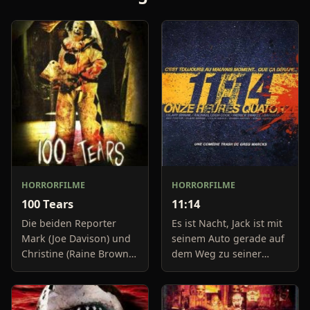
HORRORFILME
HORRORFILME
100 Tears
11:14
Die beiden Reporter
Es ist Nacht, Jack ist mit
Mark (Joe Davison) und
seinem Auto gerade auf
Christine (Raine Brown)
dem Weg zu seiner
haben keine Lust mehr
Freundin, um diese
auf belanglose
abzuholen. Die Uhr im
Boulevard-Meldungen
Auto springt auf 11:14h,