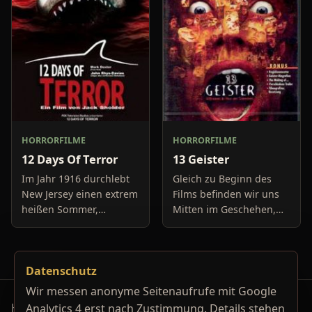
und befassen sich
genau in dem Moment
neuerdings mit Se
fäll
HORRORFILME
HORRORFILME
12 Days Of Terror
13 Geister
Im Jahr 1916 durchlebt
Gleich zu Beginn des
New Jersey einen extrem
Films befinden wir uns
heißen Sommer,
Mitten im Geschehen,
während in Europa der
eine Gruppe von Leuten
Krieg tobt. Die
unter der Leitung von
Bewohner eines kleinen
Cyrus Kriticus und
Datenschutz
Küstenortes leiden sehr
seinem
unter der
Geisteraufspührer Rafk
Wir messen anonyme Seitenaufrufe mit Google
Horrorfilm-Reviews, Serienkiller-Profile und Genre-
Analytics 4 erst nach Zustimmung. Details stehen