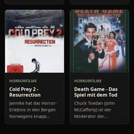
Schwarzen bewohnt ist,
funktioniert aber nicht
scheint etwas seltsames
wirklich, sodass von der
vorzugehen. Erst muss
globalen Bedrohung
ein Mann vor einem
nichts mitbekommen
dämonischen H
HORRORFILME
HORRORFILME
Cold Prey 2 -
Death Game - Das
Resurrection
Spiel mit dem Tod
Jannike hat das Horror-
Chuck Toedan (John
Erlebnis in den Bergen
McCafferty) ist der
Norwegens knapp
Moderator der
überlebt. Sie wird auf
unglaublich populären
einer Straße aufgelesen
Gameshow "Live or Die",