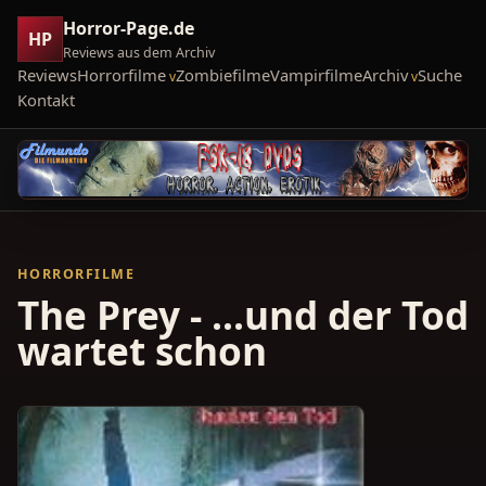
Horror-Page.de
HP
Reviews aus dem Archiv
Reviews
Horrorfilme
Zombiefilme
Vampirfilme
Archiv
Suche
Kontakt
HORRORFILME
The Prey - ...und der Tod
wartet schon