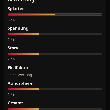
Splatter
3 / 6
Spannung
2 / 6
Story
2 / 6
Ekelfaktor
keine Wertung
Atmosphäre
2 / 6
Gesamt