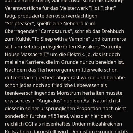
auf die Beine stellte, war sie zuvor schon als Casting-
Verantwortliche für das Meisterwerk "Hot Ticket"
tätig, produzierte den oscarverdächtigen
"Stripteaser", spielte eine Nebenrolle im
überragenden "Carnosaurus", schrieb das Drehbuch
zum Kulthit "To Sleep with a Vampire" und kümmerte
sich am Set des preisgekrönten Klassikers "Sorority
House Massacre II" um die Elektrik. Ja, das ist doch
mal eine Karriere, die im Grunde nur zu beneiden ist.
Nachdem das Tierhorrorgenre mittlerweile schon
dutzendfach querbeet abgegrast wurde und beinahe
schon jedes noch so friedliche Lebewesen als
teenieverschlingendes Monstrum herhalten musste,
erwischt es in "Angiralus" nun den Aal. Natürlich ist
dieser in seiner ursprünglichen Proportion noch nicht
sonderlich furchteinflößend, wieso er hier dank
reichlich CGI als riesenhaftes Untier mit zahlreichen
Reißzähnen dargestellt wird. Dem ist im Grunde nichts