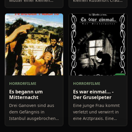
Mutter einer kleinen
kleinen Küstenort Cradle
Tochter, die es immer
Bay gezogen um hier
wieder zu Blinddates
ihre Vergangenheit
zieht. Nachdem sie sich
vergessen zu machen.
an einem Abend wieder
Steves älterer Bruder
einm
hatte si
HORRORFILME
HORRORFILME
Es begann um
Es war einmal... -
Mitternacht
Der Gruselpeter
Drei Ganoven sind aus
Eine junge Frau kommt
dem Gefängnis in
verletzt und verwirrt in
Istanbul ausgebrochen.
eine Arztpraxis. Eine
Es sind der "Skorpion",
Krankenschwester ist
ein gewiefter, gut
erschüttert über ihren