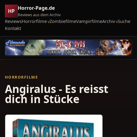
Horror-Page.de
HP
Reviews aus dem Archiv
Reviews
Horrorfilme
Zombiefilme
Vampirfilme
Archiv
Suche
Kontakt
HORRORFILME
Angiralus - Es reisst
dich in Stücke