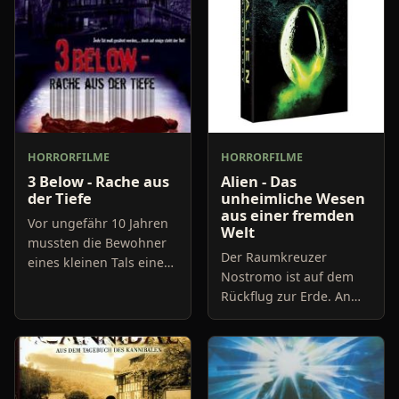
HORRORFILME
HORRORFILME
3 Below - Rache aus
Alien - Das
der Tiefe
unheimliche Wesen
aus einer fremden
Vor ungefähr 10 Jahren
Welt
mussten die Bewohner
Der Raumkreuzer
eines kleinen Tals einem
Nostromo ist auf dem
großen Staudamm-
Rückflug zur Erde. An
Projekt weichen, gegen
Bord befinden sich
das zahlreiche Proteste
sieben Astronauten, die
wirkungslos blieben.
im Kälte-Tiefschlaf
Eine
verweilen. Eines Tages
hält es der