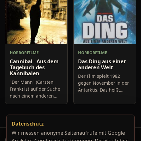
HORRORFILME
HORRORFILME
Cannibal - Aus dem
Das Ding aus einer
Tagebuch des
anderen Welt
Kannibalen
Der Film spielt 1982
"Der Mann" (Carsten
gegen November in der
Frank) ist auf der Suche
Antarktis. Das heißt
nach einem anderen
überall Schnee. Der Film
Menschen, der in der
fängt damit an, dass ein
Lage ist, sein tiefstes,
norwegischer
inneres Verlangen zu
Hubschrauber einen
Datenschutz
stillen. Sein insg
Hund jagt.
Wir messen anonyme Seitenaufrufe mit Google
Horrorfilm-Reviews, Serienkiller-Profile und Genre-
Analytics 4 erst nach Zustimmung. Details stehen