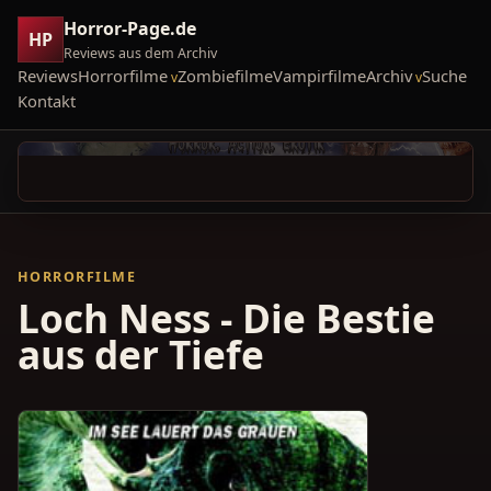
Horror-Page.de
HP
Reviews aus dem Archiv
Reviews
Horrorfilme
Zombiefilme
Vampirfilme
Archiv
Suche
Kontakt
HORRORFILME
Loch Ness - Die Bestie
aus der Tiefe