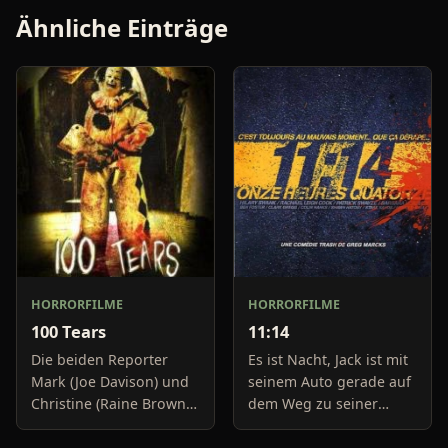
Ähnliche Einträge
HORRORFILME
HORRORFILME
100 Tears
11:14
Die beiden Reporter
Es ist Nacht, Jack ist mit
Mark (Joe Davison) und
seinem Auto gerade auf
Christine (Raine Brown)
dem Weg zu seiner
haben keine Lust mehr
Freundin, um diese
auf belanglose
abzuholen. Die Uhr im