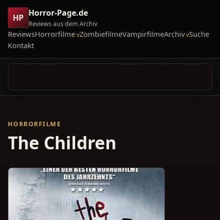
Horror-Page.de
HP
Reviews aus dem Archiv
Reviews
Horrorfilme
Zombiefilme
Vampirfilme
Archiv
Suche
Kontakt
HORRORFILME
The Children