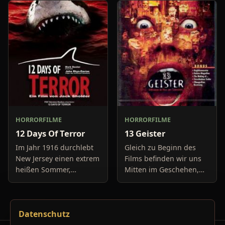
Boulevard-Meldungen
Auto springt auf 11:14h,
und befassen sich
genau in dem Moment
neuerdings mit Se
fäll
HORRORFILME
HORRORFILME
12 Days Of Terror
13 Geister
Im Jahr 1916 durchlebt
Gleich zu Beginn des
New Jersey einen extrem
Films befinden wir uns
heißen Sommer,
Mitten im Geschehen,
während in Europa der
eine Gruppe von Leuten
Krieg tobt. Die
unter der Leitung von
Bewohner eines kleinen
Cyrus Kriticus und
Datenschutz
Küstenortes leiden sehr
seinem
unter der
Geisteraufspührer Rafk