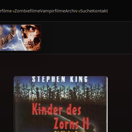
rfilme
Zombiefilme
Vampirfilme
Archiv
Suche
Kontakt