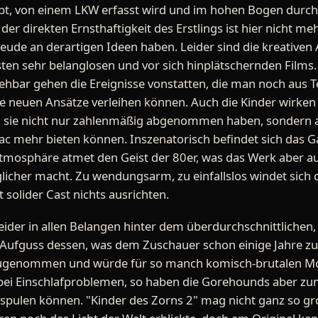
bt, von einem LKW erfasst wird und im hohen Bogen durch 
der direkten Ernsthaftigkeit des Erstlings ist hier nicht meh
reude an derartigen Ideen haben. Leider sind die kreative
sten sehr belanglosen und vor sich hinplätschernden Film
ehbar gehen die Ereignisse vonstatten, die man noch aus Te
ne neuen Ansätze verleihen können. Auch die Kinder wirken
da sie nicht nur zahlenmäßig abgenommen haben, sondern 
ac mehr bieten können. Inszenatorisch befindet sich das G
mosphäre atmet den Geist der 80er, was das Werk aber a
äglicher macht. Zu wendungsarm, zu einfallslos windet sich
solider Cast nichts ausrichten.
leider in allen Belangen hinter dem überdurchschnittlichen,
 Aufguss dessen, was dem Zuschauer schon einige Jahre zu
t zugenommen und würde für so manch komisch-brutalen M
 bei Einschlafproblemen, so haben die Gorehounds aber zu
 spulen können. "Kinder des Zorns 2" mag nicht ganz so gr