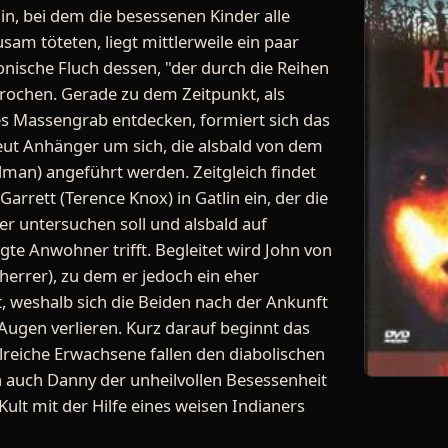
in, bei dem die besessenen Kinder alle
am töteten, liegt mittlerweile ein paar
nische Fluch dessen, "der durch die Reihen
rochen. Gerade zu dem Zeitpunkt, als
hes Massengrab entdecken, formiert sich das
eut Anhänger um sich, die alsbald von dem
lman) angeführt werden. Zeitgleich findet
Garrett (Terence Knox) in Gatlin ein, der die
r untersuchen soll und alsbald auf
gte Anwohner trifft. Begleitet wird John von
errer), zu dem er jedoch ein eher
, weshalb sich die Beiden nach der Ankunft
 Augen verlieren. Kurz darauf beginnt das
eiche Erwachsene fallen den diabolischen
 auch Danny der unheilvollen Besessenheit
m Kult mit der Hilfe eines weisen Indianers