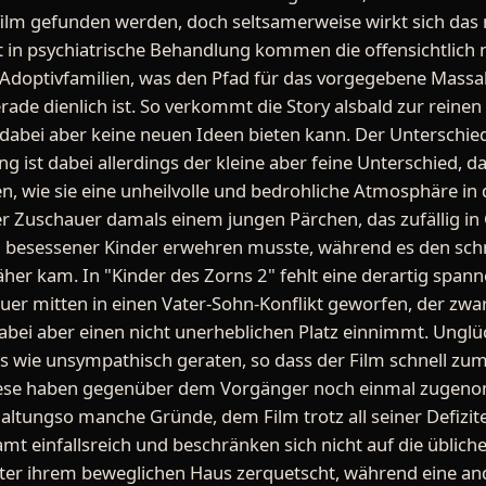
film gefunden werden, doch seltsamerweise wirkt sich das 
tt in psychiatrische Behandlung kommen die offensichtlich
Adoptivfamilien, was den Pfad für das vorgegebene Massak
ade dienlich ist. So verkommt die Story alsbald zur reinen
, dabei aber keine neuen Ideen bieten kann. Der Unterschie
g ist dabei allerdings der kleine aber feine Unterschied, d
n, wie sie eine unheilvolle und bedrohliche Atmosphäre in
r Zuschauer damals einem jungen Pärchen, das zufällig in 
 besessener Kinder erwehren musste, während es den sch
her kam. In "Kinder des Zorns 2" fehlt eine derartig spa
uer mitten in einen Vater-Sohn-Konflikt geworfen, der zwar
dabei aber einen nicht unerheblichen Platz einnimmt. Unglü
s wie unsympathisch geraten, so dass der Film schnell zu
Diese haben gegenüber dem Vorgänger noch einmal zugen
ltungso manche Gründe, dem Film trotz all seiner Defizit
mt einfallsreich und beschränken sich nicht auf die üblich
ter ihrem beweglichen Haus zerquetscht, während eine and