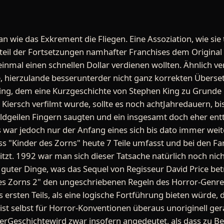
n wie das Exkrement die Fliegen. Eine Assoziation, wie sie 
eil der Fortsetzungen namhafter Franchises dem Original 
nmal einen schnellen Dollar verdienen wollten. Ähnlich ver
e, hierzulande besserunterder nicht ganz korrekten Überse
ing, dem eine Kurzgeschichte von Stephen King zu Grunde 
 Kiersch verfilmt wurde, sollte es noch achtJahredauern, bi
ldgeilen Fingern saugten und ein insgesamt doch eher ent
 war jedoch nur der Anfang eines sich bis dato immer weit
ss "Kinder des Zorns" heute 7 Teile umfasst und bei den Fa
itzt. 1992 war man sich dieser Tatsache natürlich noch ni
 guter Dinge, was das Sequel von Regisseur David Price bet
es Zorns 2" den ungeschriebenen Regeln des Horror-Genres
ersten Teils, als eine logische Fortführung bieten würde, 
 ist selbst für Horror-Konventionen überaus unoriginell gera
Geschichtewird zwar insofern angedeutet, als dass zu Beg