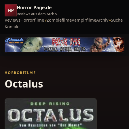
Horror-Page.de
HP
Reviews aus dem Archiv
Reviews
Horrorfilme
Zombiefilme
Vampirfilme
Archiv
Suche
Kontakt
HORRORFILME
Octalus