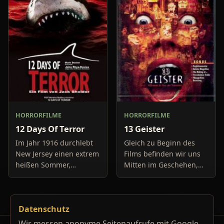
Boulevard-Meldungen
Auto springt auf 11:14h,
und befassen sich
genau in dem Moment
neuerdings mit Se
fäll
HORRORFILME
HORRORFILME
12 Days Of Terror
13 Geister
Im Jahr 1916 durchlebt
Gleich zu Beginn des
New Jersey einen extrem
Films befinden wir uns
heißen Sommer,
Mitten im Geschehen,
während in Europa der
eine Gruppe von Leuten
Krieg tobt. Die
unter der Leitung von
Bewohner eines kleinen
Cyrus Kriticus und
Datenschutz
Küstenortes leiden sehr
seinem
unter der
Geisteraufspührer Rafk
Wir messen anonyme Seitenaufrufe mit Google