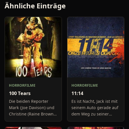
Ähnliche Einträge
HORRORFILME
HORRORFILME
100 Tears
11:14
Die beiden Reporter
Es ist Nacht, Jack ist mit
Mark (Joe Davison) und
seinem Auto gerade auf
Christine (Raine Brown)
dem Weg zu seiner
haben keine Lust mehr
Freundin, um diese
auf belanglose
abzuholen. Die Uhr im