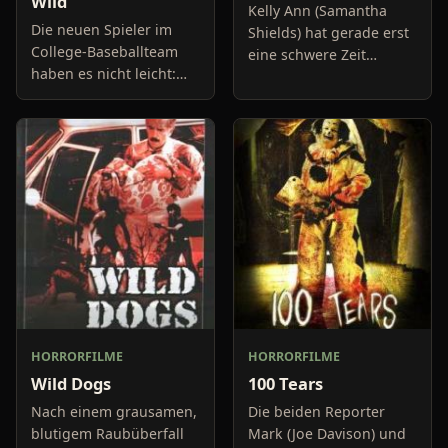
Wild
Kelly Ann (Samantha
Die neuen Spieler im
Shields) hat gerade erst
College-Baseballteam
eine schwere Zeit
haben es nicht leicht:
durchgemacht,
Die älteren Spieler
nachdem sie sich auf
schikanieren sie, wo sie
Anraten des Pfarrers
nur können. Coach
Steve (Peter Capaldi)
Ramsey versucht, die
dazu entschied, ih
herabwü
HORRORFILME
HORRORFILME
Wild Dogs
100 Tears
Nach einem grausamen,
Die beiden Reporter
blutigem Raubüberfall
Mark (Joe Davison) und