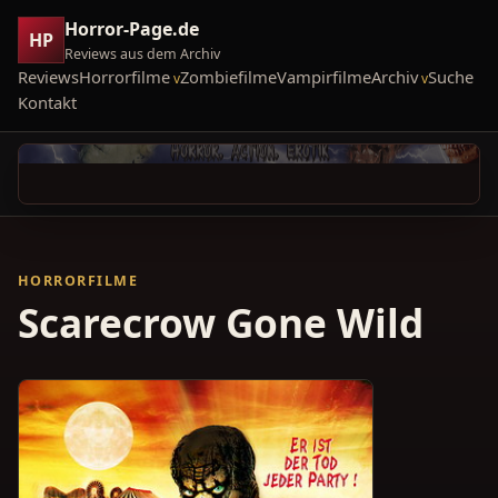
Horror-Page.de
HP
Reviews aus dem Archiv
Reviews
Horrorfilme
Zombiefilme
Vampirfilme
Archiv
Suche
Kontakt
HORRORFILME
Scarecrow Gone Wild