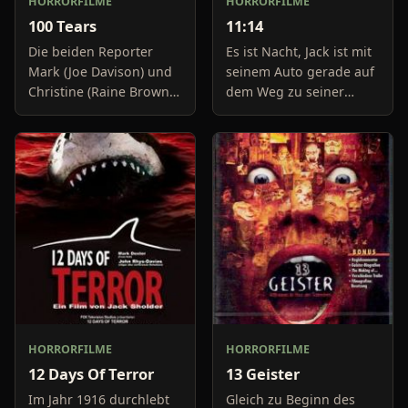
HORRORFILME
HORRORFILME
100 Tears
11:14
Die beiden Reporter
Es ist Nacht, Jack ist mit
Mark (Joe Davison) und
seinem Auto gerade auf
Christine (Raine Brown)
dem Weg zu seiner
haben keine Lust mehr
Freundin, um diese
auf belanglose
abzuholen. Die Uhr im
Boulevard-Meldungen
Auto springt auf 11:14h,
und befassen sich
genau in dem Moment
neuerdings mit Se
fäll
HORRORFILME
HORRORFILME
12 Days Of Terror
13 Geister
Im Jahr 1916 durchlebt
Gleich zu Beginn des