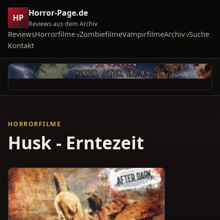
Horror-Page.de
HP
Reviews aus dem Archiv
Reviews
Horrorfilme
Zombiefilme
Vampirfilme
Archiv
Suche
Kontakt
HORRORFILME
Husk - Erntezeit