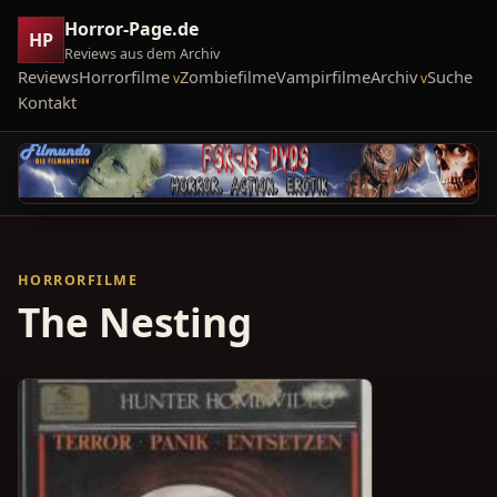
Horror-Page.de
HP
Reviews aus dem Archiv
Reviews
Horrorfilme
Zombiefilme
Vampirfilme
Archiv
Suche
Kontakt
HORRORFILME
The Nesting