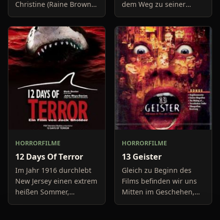
Christine (Raine Brown)
dem Weg zu seiner
haben keine Lust mehr
Freundin, um diese
auf belanglose
abzuholen. Die Uhr im
Boulevard-Meldungen
Auto springt auf 11:14h,
und befassen sich
genau in dem Moment
neuerdings mit Se
fäll
HORRORFILME
HORRORFILME
12 Days Of Terror
13 Geister
Im Jahr 1916 durchlebt
Gleich zu Beginn des
New Jersey einen extrem
Films befinden wir uns
heißen Sommer,
Mitten im Geschehen,
während in Europa der
eine Gruppe von Leuten
Krieg tobt. Die
unter der Leitung von