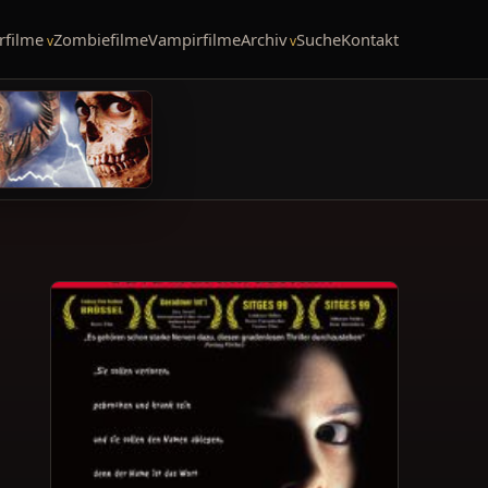
rfilme
Zombiefilme
Vampirfilme
Archiv
Suche
Kontakt