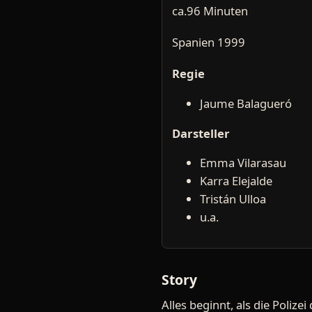
ca.96 Minuten
Spanien 1999
Regie
Jaume Balagueró
Darsteller
Emma Vilarasau
Karra Elejalde
Tristán Ulloa
u.a.
Story
Alles beginnt, als die Poliz