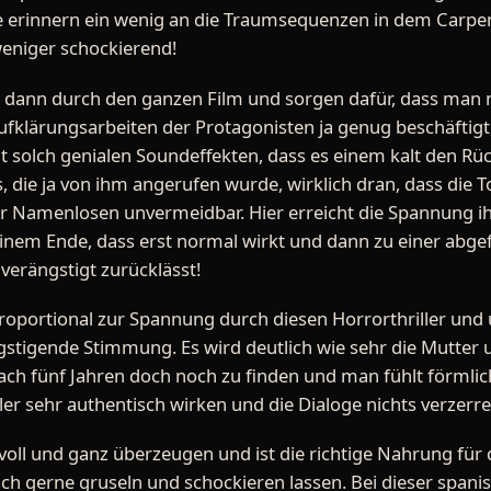
e erinnern ein wenig an die Traumsequenzen in dem Carpen
weniger schockierend!
er dann durch den ganzen Film und sorgen dafür, dass man
Aufklärungsarbeiten der Protagonisten ja genug beschäfti
 solch genialen Soundeffekten, dass es einem kalt den Rück
, die ja von ihm angerufen wurde, wirklich dran, dass die 
er Namenlosen unvermeidbar. Hier erreicht die Spannung i
nem Ende, dass erst normal wirkt und dann zu einer abgef
verängstigt zurücklässt!
roportional zur Spannung durch diesen Horrorthriller und u
stigende Stimmung. Es wird deutlich wie sehr die Mutter un
ach fünf Jahren doch noch zu finden und man fühlt förmlich m
eler sehr authentisch wirken und die Dialoge nichts verzerre
oll und ganz überzeugen und ist die richtige Nahrung für di
 gerne gruseln und schockieren lassen. Bei dieser spanis