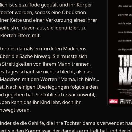
ich ist sie zu Tode gequält und ihr Körper
rbeitet worden, sodass eine Obduktion
ner Kette und einer Verkürzung eines ihrer
eifelsfrei davon aus, sie identifiziert zu
kierten Eltern mit.
Mutter des damals ermordeten Mädchens
 über die Sache hinweg. Sie musste sich
Streitigkeiten von ihrem Mann trennen,
s Tages schaut sie nicht schlecht, als das
n Mädchen mit den Worten "Mama, ich bin's...
t. Nach einigen Überlegungen folgt sie den
d gegeben hat. Sie fühlt sich zwar unwohl,
ben kann das ihr Kind lebt, doch ihr
entwegt voran.
det sie die Gehilfe, die ihre Tochter damals verwendet h
iert sie den Kommissar, der damals ermittelt hat und der bie