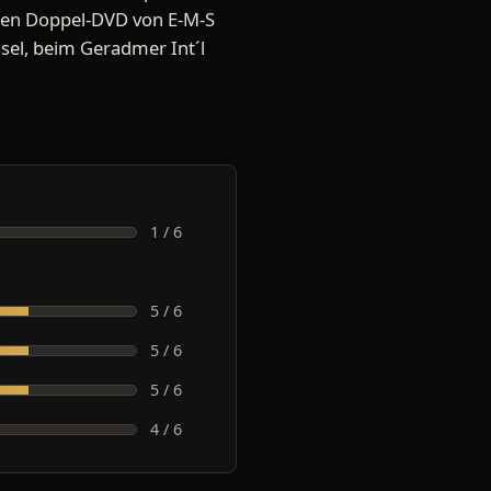
nden Doppel-DVD von E-M-S
ssel, beim Geradmer Int´l
1 / 6
5 / 6
5 / 6
5 / 6
4 / 6