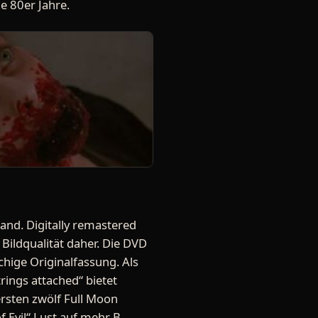
e 80er Jahre.
and. Digitally remastered
ildqualität daher. Die DVD
hige Originalfassung. Als
rings attached“ bietet
ersten zwölf Full Moon
f Evil“ Lust auf mehr B-