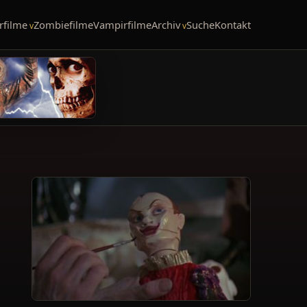
rfilme
Zombiefilme
Vampirfilme
Archiv
Suche
Kontakt