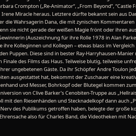
arbara Crompton („Re-Animator“, „From Beyond”, “Castle Fre
 Irene Miracle heraus. Letztere dürfte bekannt sein aus Da
 hier die Wahrsagerin Dana, die mit zynischen Kommentaren 
enn sie nicht gerade der weißen Magie frönt oder ihren 
ewinnerin (Auszeichnung für ihre Rolle 1978 in Alan Parke
ie ihre Kolleginnen und Kollegen – etwas blass im Vergleich
 den Puppen. Diese sind in bester Ray-Harryhausen-Manier
Finale des Films das Haus. Teilweise blutig, teilweise unfrei
ihrer ungebetenen Gäste. Da ihr Schöpfer Andre Toulon jed
eiten ausgestattet hat, bekommt der Zuschauer eine kreativ
nhand und Messer, Bohrkopf oder Blutegel kommen zum E
Miniversion von Clive Barker’s Cenobiten-Truppe aus „Hellrais
oll mit den Riesenhänden und Stecknadelkopf dann auch „P
Nerv des Publikums getroffen haben, belegte der große ko
 Ehrensache also für Charles Band, die Videotheken mit Na