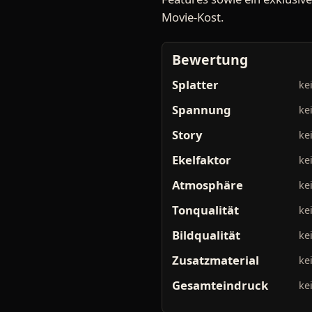
Movie-Kost.
Bewertung
Splatter
ke
Spannung
ke
Story
ke
Ekelfaktor
ke
Atmosphäre
ke
Tonqualität
ke
Bildqualität
ke
Zusatzmaterial
ke
Gesamteindruck
ke