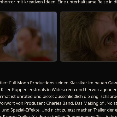
horror mit kreativen Ideen. Eine unterhaltsame Reise in di
iert Full Moon Productions seinen Klassiker im neuen Gew
iller-Puppen erstmals in Widescreen und hervorragender B
at ist unrated und bietet ausschließlich die englischsprac
n Vorwort von Produzent Charles Band. Das Making of „No st
n und Spezial-Effekte. Und nicht zuletzt machen Trailer der 
r Promo-Trailer für den aktuellen Puppetmaster-Teil „Axis o