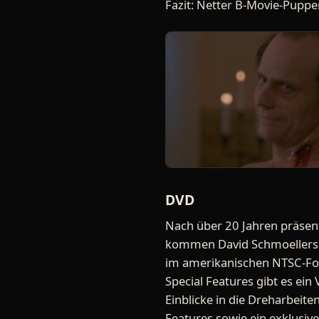
Fazit: Netter B-Movie-Puppen
DVD
Nach über 20 Jahren präsent
kommen David Schmoellers K
im amerikanischen NTSC-Form
Special Features gibt es ei
Einblicke in die Dreharbeite
Features sowie ein exklusive