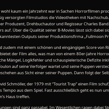
, wohl kaum ein Jahrzehnt war in Sachen Horrorfilmen produ
ig versorgten Filmstudios die Videotheken mit Nachschub. 
 der Produzent, Drehbuchautor und Regisseur Charles Band
rs auf. Über die Qualität seiner B-Movies lässt sich dabei sic
ekanntesten Outputs seiner Produktionsfirma „Fullmoon Pr
nd zudem mit einem schönen und eingängigen Score von R
bietet der Film alles, was man von einem 80er-Jahre Horro
he Mängel, Logikfehler und schauspielerische Defizite inkl
lon auf seine Verfolger wartet und seine Puppen versteck
schehen aus Sicht einer seiner Puppen. Dann folgt der Se
d Schmöller, der 1979 mit “Tourist Trap” einen Film schuf
as Tempo aus dem Spiel. Fast ausschließlich geht es nun um
n’s Haus treffen.
tungen sind ganz passabel. Im Wesentlichen ragen dabei St