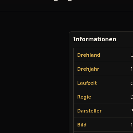
Informationen
Drehland
Drehjahr
Laufzeit
c
Regie
D
Darsteller
P
Bild
1