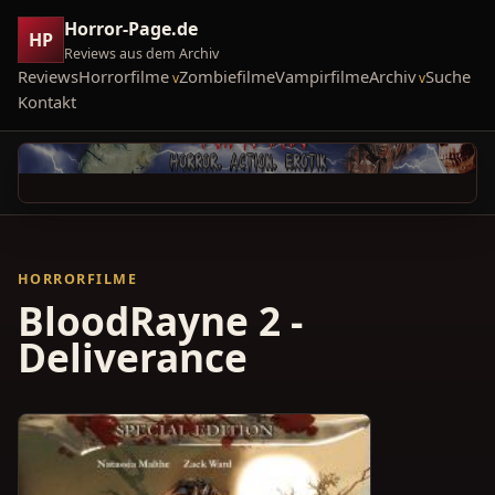
Horror-Page.de
HP
Reviews aus dem Archiv
Reviews
Horrorfilme
Zombiefilme
Vampirfilme
Archiv
Suche
Kontakt
HORRORFILME
BloodRayne 2 -
Deliverance