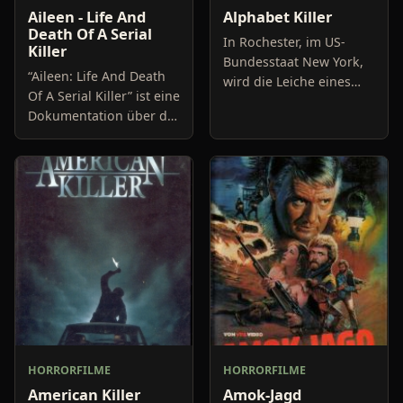
Aileen - Life And
Alphabet Killer
Death Of A Serial
In Rochester, im US-
Killer
Bundesstaat New York,
“Aileen: Life And Death
wird die Leiche eines
Of A Serial Killer” ist eine
kleinen Mädchens
Dokumentation über die
gefunden. Polizistin
Serienmörderin Aileen
Megan Paige nimmt sich
Wuornos, deren Leben
des Falles an, den sie
die Vorlage des Oscar-
alsbald al
nominierten
HORRORFILME
HORRORFILME
American Killer
Amok-Jagd