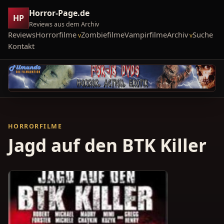
Horror-Page.de
HP
Reviews aus dem Archiv
Reviews
Horrorfilme
Zombiefilme
Vampirfilme
Archiv
Suche
Kontakt
HORRORFILME
Jagd auf den BTK Killer