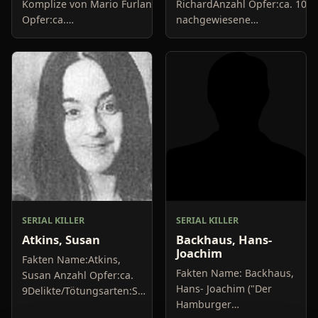
Komplize von Mario FurlanAnzahl
RichardAnzahl Opfer:ca. 10
Opfer:ca.
nachgewiesene
10+Delikte/Tötungsarten:Mord,
MordeDelikte/Tötungsarten:E
BrandstiftungFestnahme:1984Urteil:30
war Krankenpfleger, der
Jahre Haft,...
seinen Patienten
muskelrelaxende...
SERIAL KILLER
SERIAL KILLER
Atkins, Susan
Backhaus, Hans-
Joachim
Fakten Name:Atkins,
Fakten Name: Backhaus,
Susan Anzahl Opfer:ca.
Hans- Joachim ("Der
9Delikte/Tötungsarten:Sie
Hamburger
war ein Mitglied der