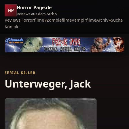
Horror-Page.de
HP
Reviews aus dem Archiv
Reviews
Horrorfilme
Zombiefilme
Vampirfilme
Archiv
Suche
Kontakt
SERIAL KILLER
Unterweger, Jack