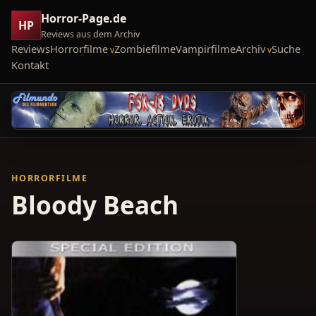
Horror-Page.de
HP
Reviews aus dem Archiv
Reviews
Horrorfilme
Zombiefilme
Vampirfilme
Archiv
Suche
Kontakt
HORRORFILME
Bloody Beach