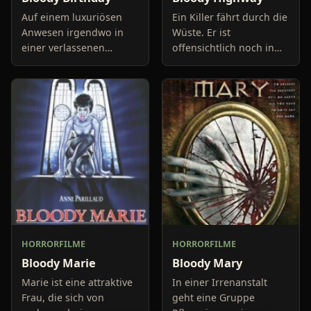
Auf einem luxuriösen
Ein Killer fährt durch die
Anwesen irgendwo in
Wüste. Er ist
einer verlassenen
offensichtlich noch in
Gegend vertreiben sich
Gedanken bei seinem
fünf gutaussehende und
letzten Mord, als
knapp bekleidete Frauen
plötzlich eine junge,
die Zeit in der
gutaussehende
sommerlichen
Anhalterin am Weges
HORRORFILME
HORRORFILME
Bloody Marie
Bloody Mary
Marie ist eine attraktive
In einer Irrenanstalt
Frau, die sich von
geht eine Gruppe