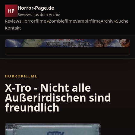
Horror-Page.de
HP
Reviews aus dem Archiv
Reviews
Horrorfilme
Zombiefilme
Vampirfilme
Archiv
Suche
Kontakt
HORRORFILME
X-Tro - Nicht alle
Außerirdischen sind
freundlich