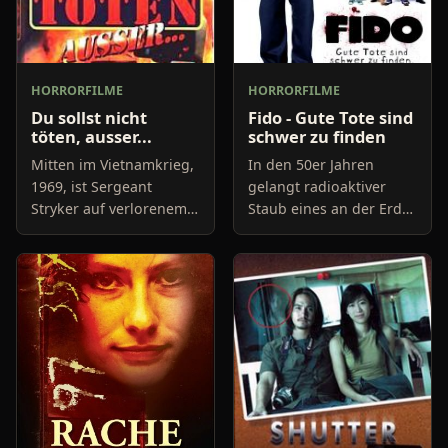
HORRORFILME
HORRORFILME
Du sollst nicht
Fido - Gute Tote sind
töten, ausser...
schwer zu finden
Mitten im Vietnamkrieg,
In den 50er Jahren
1969, ist Sergeant
gelangt radioaktiver
Stryker auf verlorenem
Staub eines an der Erde
Posten. Er und seine
vorbeirasenden Meteors
Männer sind in eine
auf die Erde und sorgt
Falle getappt und es
für eine Epidemie
sieht glatt so aus, als sei
unermesslichen
ih
Ausmaßes. Jede