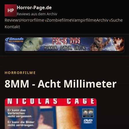
Horror-Page.de
HP
Reviews aus dem Archiv
Reviews
Horrorfilme
Zombiefilme
Vampirfilme
Archiv
Suche
Kontakt
HORRORFILME
8MM - Acht Millimeter