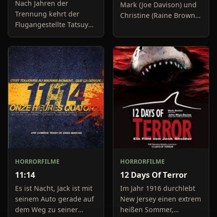
Nach Jahren der
Mark (Joe Davison) und
Trennung kehrt der
Christine (Raine Brown)
Flugangestellte Tatsuya
haben keine Lust mehr
zu seiner Familie zurück.
auf belanglose
In seinem Heimatort soll
Boulevard-Meldungen
er als letzter männlicher
und befassen sich
Nachkomme das Familie
neuerdings mit Se
HORRORFILME
HORRORFILME
11:14
12 Days Of Terror
Es ist Nacht, Jack ist mit
Im Jahr 1916 durchlebt
seinem Auto gerade auf
New Jersey einen extrem
dem Weg zu seiner
heißen Sommer,