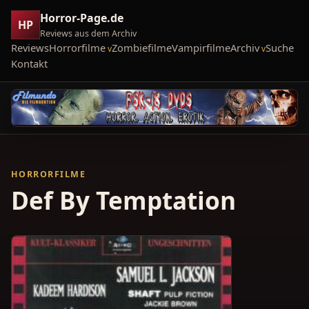
Horror-Page.de
HP
Reviews aus dem Archiv
Reviews
Horrorfilme
Zombiefilme
Vampirfilme
Archiv
Suche
Kontakt
HORRORFILME
Def By Temptation