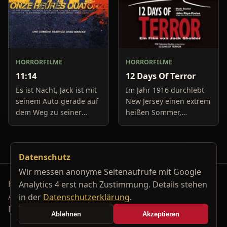
HORRORFILME
HORRORFILME
11:14
12 Days Of Terror
Es ist Nacht, Jack ist mit
Im Jahr 1916 durchlebt
seinem Auto gerade auf
New Jersey einen extrem
dem Weg zu seiner
heißen Sommer,
Freundin, um diese
während in Europa der
abzuholen. Die Uhr im
Krieg tobt. Die
Auto springt auf 11:14h,
Bewohner eines kleinen
Datenschutz
genau in dem Moment
Küstenortes leiden sehr
fäll
unter der
Wir messen anonyme Seitenaufrufe mit Google
Horrorfilm-Reviews, Serienkiller-Profile und Genre-
Analytics 4 erst nach Zustimmung. Details stehen
Archiv.
in der
Datenschutzerklärung
.
Datenschutzerklärung
Kontakt
Ablehnen
Akzeptieren
Cookie-Einstellungen