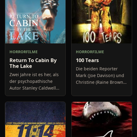
HORRORFILME
HORRORFILME
Return To Cabin By
100 Tears
The Lake
Die beiden Reporter
Zwei Jahre ist es her, als
Mark (Joe Davison) und
der psychopathische
Christine (Raine Brown)
Autor Stanley Caldwell
haben keine Lust mehr
junge Frauen getötet
auf belanglose
und sie im Anschluss in
Boulevard-Meldungen
seinem
und befassen sich
Unterwassergarten
neuerdings mit Se
aufbewahrt hat. Cal