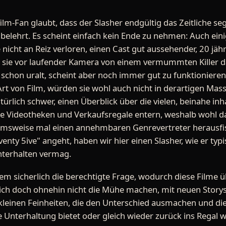
ilm-Fan glaubt, dass der Slasher endgültig das Zeitliche s
belehrt. Es scheint einfach kein Ende zu nehmen: Auch ein
e nicht an Reiz verloren, einen Cast gut aussehender, 20 j
e vor laufender Kamera von einem vermummten Killer da
e schon uralt, scheint aber noch immer gut zu funktioniere
Art von Film, würden sie wohl auch nicht in derartigen Mas
türlich schwer, einen Überblick über die vielen, beinahe inh
ie Videotheken und Verkaufsregale entern, weshalb wohl d
msweise mal einen annehmbaren Genrevertreter herausfis
venty 5ive" angeht, haben wir hier einen Slasher, wie er typ
nterhalten vermag.
nem sicherlich die berechtigte Frage, wodurch diese Filme
sich doch ohnehin nicht die Mühe machen, mit neuen Story
 kleinen Feinheiten, die den Unterschied ausmachen und di
e Unterhaltung bietet oder gleich wieder zurück ins Regal 