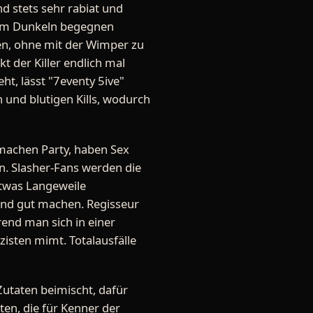
nd stets sehr rabiat und
t im Dunkeln begegnen
den, ohne mit der Wimper zu
t der Killer endlich mal
ht, lässt "7eventy 5ive"
und blutigen Kills, wodurch
 machen Party, haben Sex
. Slasher-Fans werden die
etwas Langeweile
end gut machen. Regisseur
rend man sich in einer
zisten mimt. Totalausfälle
Zutaten beimischt, dafür
en, die für Kenner der