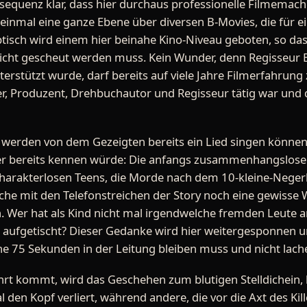
sequenz klar, dass hier durchaus professionelle Filmema
einmal eine ganze Ebene über diversen B-Movies, die für e
isch wird einem hier beinahe Kino-Niveau geboten, so dass
cht gescheut werden muss. Kein Wunder, denn Regisseur Br
terstützt wurde, darf bereits auf viele Jahre Filmerfahrung
r, Produzent, Drehbuchautor und Regisseur tätig war und 
werden von dem Gezeigten bereits ein Lied singen können, 
r bereits kennen würde: Die anfangs zusammenhangslose V
charakterlosen Teens, die Morde nach dem 10-kleine-Negerlei
che mit den Telefonstreichen der Story noch eine gewisse
n. Wer hat als Kind nicht mal irgendwelche fremden Leute 
aufgetischt? Dieser Gedanke wird hier weitergesponnen und
e 75 Sekunden in der Leitung bleiben muss und nicht lache
Fahrt kommt, wird das Geschehen zum blutigen Stelldichein,
den Kopf verliert, während andere, die vor die Axt des Kill