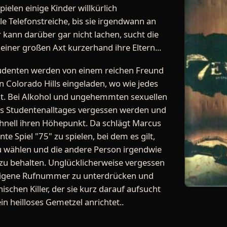
pielen einige Kinder willkürlich
 Telefonstreiche, bis sie irgendwann an
 kann darüber gar nicht lachen, sucht die
einer großen Axt kurzerhand ihre Eltern...
Studenten werden von einem reichen Freund
n Colorado Hills eingeladen, wo wie jedes
eht. Bei Alkohol und ungehemmten sexuellen
 des Studentenalltages vergessen werden und
hnell ihren Höhepunkt. Da schlägt Marcus
te Spiel "75" zu spielen, bei dem es gilt,
u wählen und die andere Person irgendwie
zu behalten. Unglücklicherweise vergessen
 eigene Rufnummer zu unterdrücken und
schen Killer, der sie kurz darauf aufsucht
n heilloses Gemetzel anrichtet..