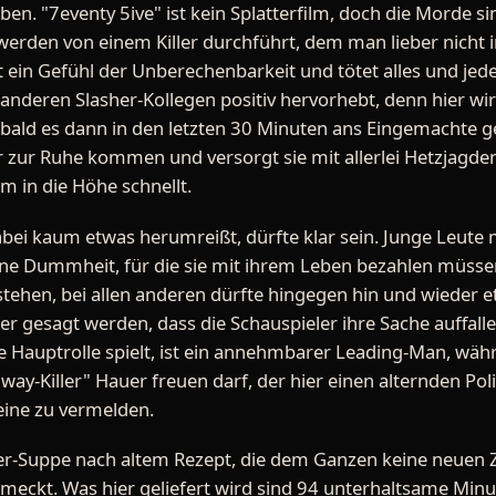
en. "7eventy 5ive" ist kein Splatterfilm, doch die Morde si
 werden von einem Killer durchführt, dem man lieber nich
 ein Gefühl der Unberechenbarkeit und tötet alles und je
anderen Slasher-Kollegen positiv hervorhebt, denn hier wirk
obald es dann in den letzten 30 Minuten ans Eingemachte ge
ur Ruhe kommen und versorgt sie mit allerlei Hetzjagden 
 in die Höhe schnellt.
dabei kaum etwas herumreißt, dürfte klar sein. Junge Leute
e Dummheit, für die sie mit ihrem Leben bezahlen müssen
tehen, bei allen anderen dürfte hingegen hin und wieder 
 gesagt werden, dass die Schauspieler ihre Sache auffall
ie Hauptrolle spielt, ist ein annehmbarer Leading-Man, wäh
ay-Killer" Hauer freuen darf, der hier einen alternden Poli
eine zu vermelden.
sher-Suppe nach altem Rezept, die dem Ganzen keine neuen 
eckt. Was hier geliefert wird sind 94 unterhaltsame Minut