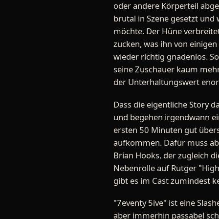
oder andere Körperteil abgeb
brutal in Szene gesetzt und
möchte. Der Hüne verbreitet
zucken, was ihn von einigen 
wieder richtig gnadenlos. S
seine Zuschauer kaum mehr z
der Unterhaltungswert enorm
Dass die eigentliche Story 
und begehen irgendwann ein
ersten 50 Minuten gut übers
aufkommen. Dafür muss aber
Brian Hooks, der zugleich d
Nebenrolle auf Rutger "Highw
gibt es im Cast zumindest k
"7eventy 5ive" ist eine Sla
aber immerhin passabel schm