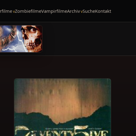
rfilme
Zombiefilme
Vampirfilme
Archiv
Suche
Kontakt