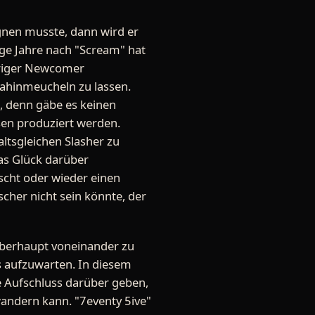
egnen musste, dann wird er
ige Jahre nach "Scream" hat
ähriger Newcomer
hinmeucheln zu lassen.
n, denn gäbe es keinen
sen produziert werden.
altsgleichen Slasher zu
as Glück darüber
cht oder wieder einen
ischer nicht sein könnte, der
 überhaupt voneinander zu
s aufzuwarten. In diesem
e Aufschluss darüber geben,
wandern kann. "7eventy 5ive"