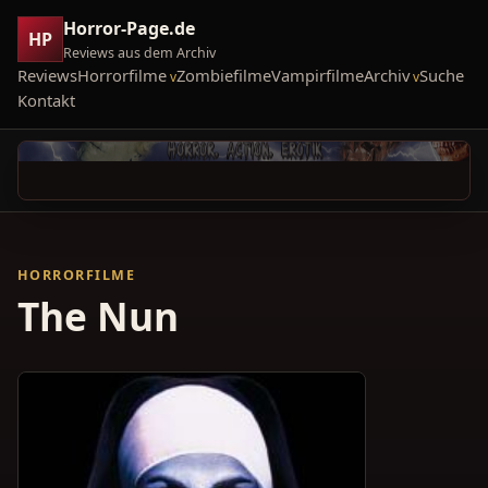
Horror-Page.de
HP
Reviews aus dem Archiv
Reviews
Horrorfilme
Zombiefilme
Vampirfilme
Archiv
Suche
Kontakt
HORRORFILME
The Nun