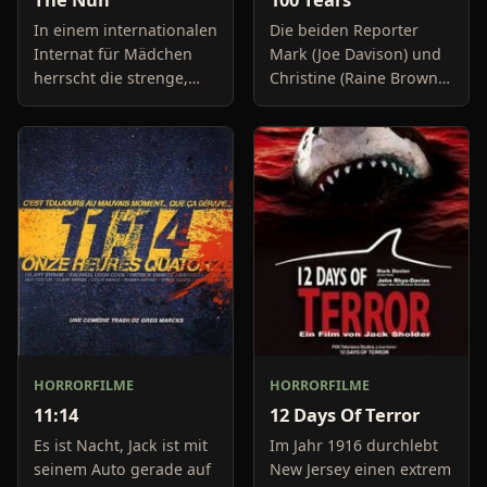
In einem internationalen
Die beiden Reporter
Internat für Mädchen
Mark (Joe Davison) und
herrscht die strenge,
Christine (Raine Brown)
tyrannische Nonne
haben keine Lust mehr
Ursula. Die weiblichen
auf belanglose
"Insassen" fühlen sich
Boulevard-Meldungen
alles andere a
und befassen sich
neuerdings mit Se
HORRORFILME
HORRORFILME
11:14
12 Days Of Terror
Es ist Nacht, Jack ist mit
Im Jahr 1916 durchlebt
seinem Auto gerade auf
New Jersey einen extrem