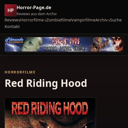
Horror-Page.de
HP
Reviews aus dem Archiv
Reviews
Horrorfilme
Zombiefilme
Vampirfilme
Archiv
Suche
Kontakt
HORRORFILME
Red Riding Hood