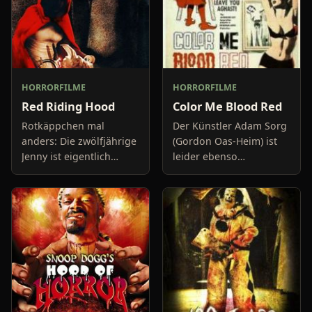
HORRORFILME
HORRORFILME
Red Riding Hood
Color Me Blood Red
Rotkäppchen mal
Der Künstler Adam Sorg
anders: Die zwölfjährige
(Gordon Oas-Heim) ist
Jenny ist eigentlich
leider ebenso
Amerikanerin, lebt aber
exzentrisch wie
in Rom. Ihr Vater, ein
erfolglos. Er stellt seine
ehrenwerter Politiker,
Werke regelmäßig in
wurde ermordet und
den Farnsworth
ihre
Galleries aus, ernt