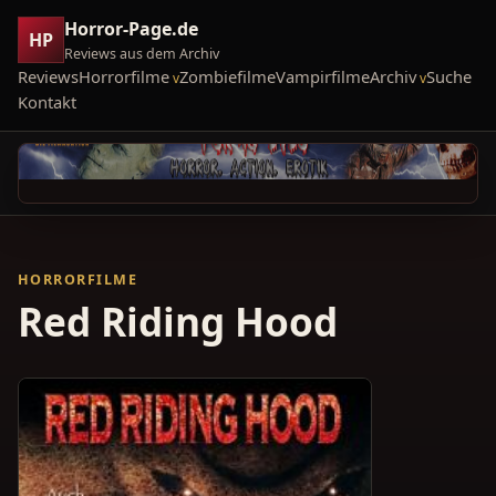
Horror-Page.de
HP
Reviews aus dem Archiv
Reviews
Horrorfilme
Zombiefilme
Vampirfilme
Archiv
Suche
Kontakt
HORRORFILME
Red Riding Hood