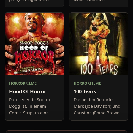
Amerikanerin, lebt aber
exzentrisch wie
in Rom. Ihr Vater, ein
erfolglos. Er stellt seine
ehrenwerter Politiker,
Werke regelmäßig in
wurde ermordet und
den Farnsworth
ihre
Galleries aus, ernt
HORRORFILME
HORRORFILME
Hood Of Horror
100 Tears
Rap-Legende Snoop
Die beiden Reporter
Dogg ist, in einem
Mark (Joe Davison) und
Comic-Strip, in eine
Christine (Raine Brown)
Schießerei verwickelt.
haben keine Lust mehr
Dummerweise trifft er
auf belanglose
dabei seine kleine
Boulevard-Meldungen