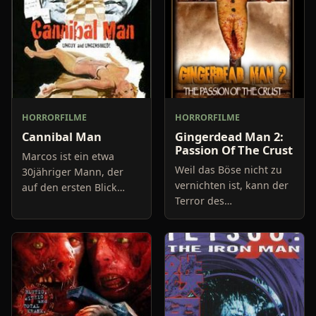
HORRORFILME
HORRORFILME
Cannibal Man
Gingerdead Man 2:
Passion Of The Crust
Marcos ist ein etwa
Weil das Böse nicht zu
30jähriger Mann, der
vernichten ist, kann der
auf den ersten Blick
Terror des
normal wirkt. Seinen
Lebkuchenmanns
Lebensunterhalt
fortgesetzt werden.
verdient er in einer
Diesmal in einem
Fleischfabrik, die für
Filmstudio: Denn dort
ihre gute Supp
wird unser zuckersüßes