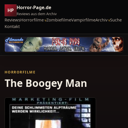
Horror-Page.de
HP
Reviews aus dem Archiv
Reviews
Horrorfilme
Zombiefilme
Vampirfilme
Archiv
Suche
Kontakt
HORRORFILME
The Boogey Man