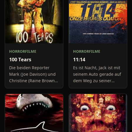
HORRORFILME
HORRORFILME
100 Tears
11:14
Die beiden Reporter
Es ist Nacht, Jack ist mit
Mark (Joe Davison) und
seinem Auto gerade auf
Christine (Raine Brown)
dem Weg zu seiner
haben keine Lust mehr
Freundin, um diese
auf belanglose
abzuholen. Die Uhr im
Boulevard-Meldungen
Auto springt auf 11:14h,
und befassen sich
genau in dem Moment
neuerdings mit Se
fäll