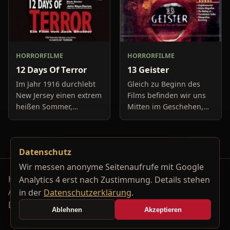
HORRORFILME
HORRORFILME
12 Days Of Terror
13 Geister
Im Jahr 1916 durchlebt
Gleich zu Beginn des
New Jersey einen extrem
Films befinden wir uns
heißen Sommer,
Mitten im Geschehen,
während in Europa der
eine Gruppe von Leuten
Krieg tobt. Die
unter der Leitung von
Bewohner eines kleinen
Cyrus Kriticus und
Datenschutz
Küstenortes leiden sehr
seinem
unter der
Geisteraufspührer Rafk
Wir messen anonyme Seitenaufrufe mit Google
Horrorfilm-Reviews, Serienkiller-Profile und Genre-
Analytics 4 erst nach Zustimmung. Details stehen
Archiv.
in der
Datenschutzerklärung
.
Datenschutzerklärung
Kontakt
Ablehnen
Akzeptieren
Cookie-Einstellungen