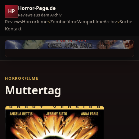
Horror-Page.de
HP
Reviews aus dem Archiv
Reviews
Horrorfilme
Zombiefilme
Vampirfilme
Archiv
Suche
Kontakt
HORRORFILME
Muttertag