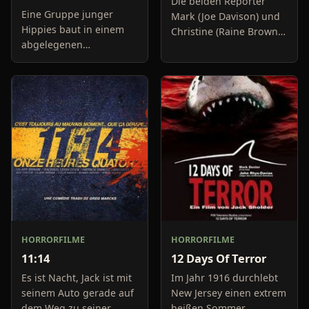
Die beiden Reporter
Eine Gruppe junger
Mark (Joe Davison) und
Hippies baut in einem
Christine (Raine Brown)
abgelegenen
haben keine Lust mehr
Waldgebiet Marihuana
auf belanglose
an, was der Regierung
Boulevard-Meldungen
jedoch gar nicht in den
und befassen sich
Kram passt. Um die
neuerdings mit Se
Drogenfarmer auszur
HORRORFILME
HORRORFILME
11:14
12 Days Of Terror
Es ist Nacht, Jack ist mit
Im Jahr 1916 durchlebt
seinem Auto gerade auf
New Jersey einen extrem
dem Weg zu seiner
heißen Sommer,