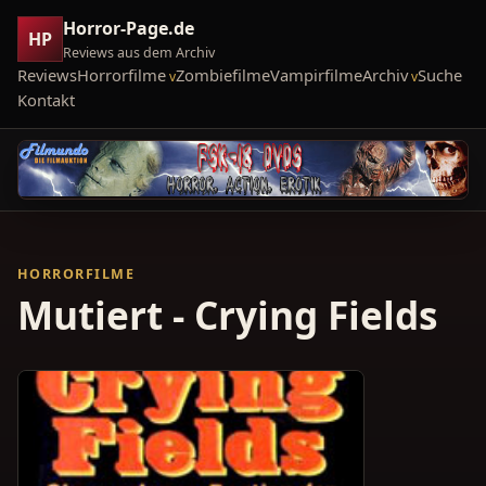
Horror-Page.de
HP
Reviews aus dem Archiv
Reviews
Horrorfilme
Zombiefilme
Vampirfilme
Archiv
Suche
Kontakt
HORRORFILME
Mutiert - Crying Fields