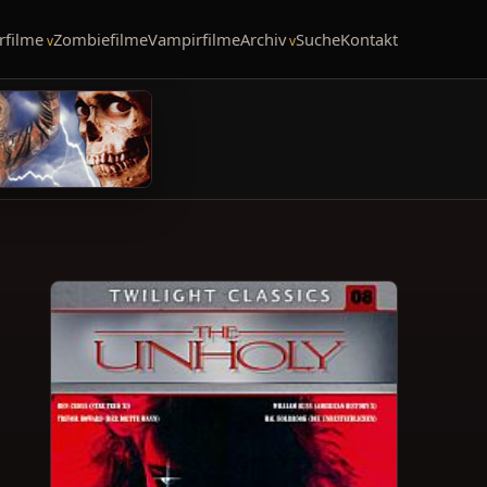
rfilme
Zombiefilme
Vampirfilme
Archiv
Suche
Kontakt