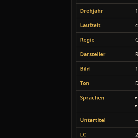
Drehjahr
Laufzeit
c
Regie
C
Darsteller
R
Bild
1
Ton
Sprachen
Untertitel
-
LC