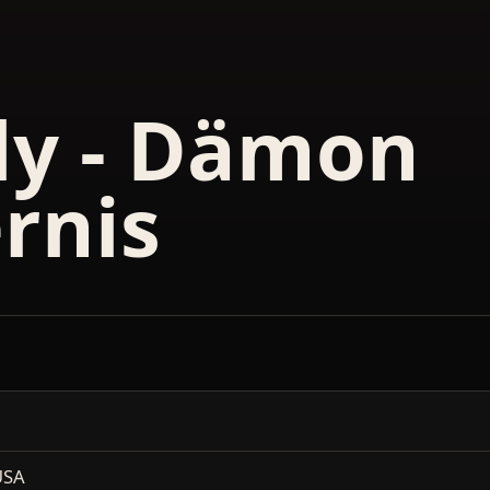
ly - Dämon
ernis
USA