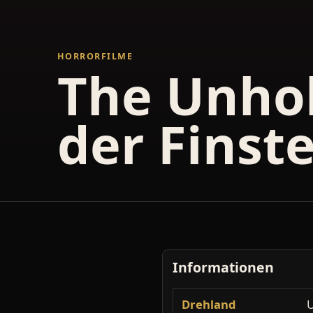
HORRORFILME
The Unho
der Finst
Informationen
Drehland