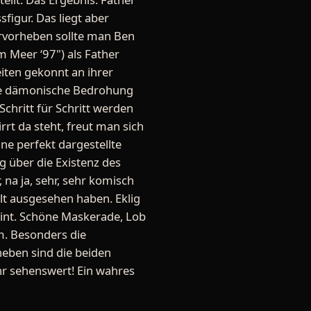
figur. Das liegt aber
ervorheben sollte man Ben
m Meer ‘97") als Father
eiten gekonnt an ihrer
 die dämonische Bedrohung
chritt für Schritt werden
 da steht, freut man sich
ne perfekt dargestellte
g über die Existenz des
na ja, sehr, sehr komisch
lt ausgesehen haben. Eklig
heint. Schöne Maskerade, Lob
lm. Besonders die
heben sind die beiden
ehr sehenswert! Ein wahres