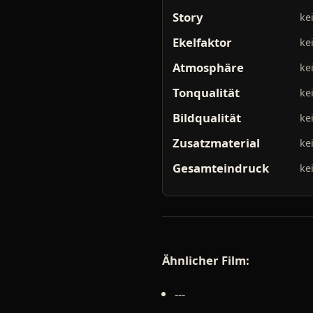
Story
ke
Ekelfaktor
ke
Atmosphäre
ke
Tonqualität
ke
Bildqualität
ke
Zusatzmaterial
ke
Gesamteindruck
ke
Ähnlicher Film:
---