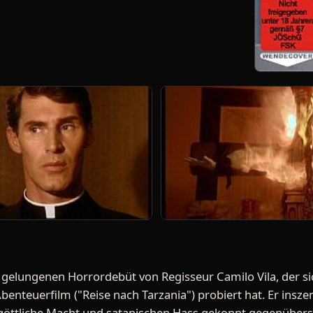
gelungenen Horrordebüt von Regisseur Camilo Vila, der si
enteuerfilm ("Reise nach Tarzania") probiert hat. Er inszen
göttliche Macht und satanischen Hass gekonnt gegenüberste