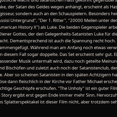
ke, der Satan des Geldes wegen anhängt, erscheint als Hass
egisseur, sondern auch an den Schauspielern. Besonders h
 Assisi Untergrund", "Der 1. Ritter", "20000 Meilen unter de
American History X") als Luke. Die beiden Gegenspieler arb
ls Diener Gottes, der den Gelegenheits-Satanisten Luke für
acht. Dementsprechend ist auch die Spannung recht hoch. S
ammengefügt. Während man am Anfang noch etwas verwirrt
 diesem Fall sogar doppelte. Das Set erscheint sehr gut. Ei
 passender Musik untermalt wird, dazu noch geteilte Meinun
d Bischöfen und zuletzt auch noch der Satanistenclub, der, 
e. Aber so scheinen Satanisten in den späten Achtzigern ha
öse dann fleischlich in der Kirche vor Father Michael ersc
rächtige Geschöpfe erschufen. "The Unholy" ist ein guter Fi
e Story ergibt erst gegen Ende immer mehr Sinn. Hervorzu
hes Splatterspektakel ist dieser Film nicht, aber trotzdem s