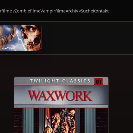
rfilme
Zombiefilme
Vampirfilme
Archiv
Suche
Kontakt