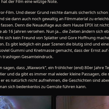
 hat der Film eine witzige Note.
rror-Film. Und dieser Grund reichte damals sicherlich scho
nd sie dann auch noch gewaltig an Filmmaterial zu erleic
irn fassen. Denn die Neuauflage aus dem Hause EPIX ist nich
 ab 16 Jahren versehen. Nun ja... die Zeiten ändern sich eb
ucht sich kein Freund von Splatter und Gore Hoffnung mache
 Es gibt lediglich ein paar Szenen die blutig sind und eine, 
t soviel Gummi und Knetmasse gemacht, dass der Ernst auf d
um trashigen Gesamteindruck.
gen, dass „Waxwork“, ein fröhlicher (end) 80er Jahre Teen
ier und da gibt es immer mal wieder kleine Passagen, die n
r es natürlich nicht aufnehmen, die Geschichten sind abe
n man sich bedenkenlos zu Gemüte führen kann.