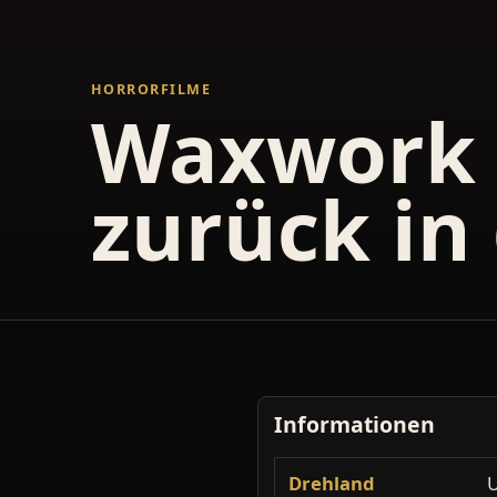
HORRORFILME
Waxwork -
zurück in 
Informationen
Drehland