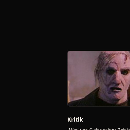
Kritik
„Waxwork“, der seiner Zeit i