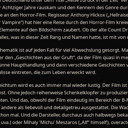
r Achtziger Jahre rauskam und den Kennern des Genre durcha
an den Horror-Film. Regisseur Anthony Hickox („Hellraiser I
Vampire“) hat hier eine Reise durch den Horror-Film kreier
lemente auf den Bildschirm zaubert. Ob der alte Count Dr
lles, was in dieser Zeit Rang und Namen hatte, ist mit von d
ematik ist auf jeden Fall für viel Abwechslung gesorgt. 
r den „Geschichten aus der Gruft“, da der Film quasi in me
 dünne Haupthandlung und dann verschiedene Geschichten vo
isse eintreten, die zum Leben erweckt wird.
htum wird es auch immer mal wieder lustig. Der Film ist
nst. Ohne jedoch reihenweise Schenkelklopfer zu produzie
chten. Und das, obwohl der Film eindeutig im Bereich der B
s andere als liebevoll und detailgetreu ausgestattet. Die Wa
chon mal. Und die Darsteller, durchaus auch halbwegs beka
 uva.) oder Mihaly 'Michu' Meszaros („Alf“ himself), overac