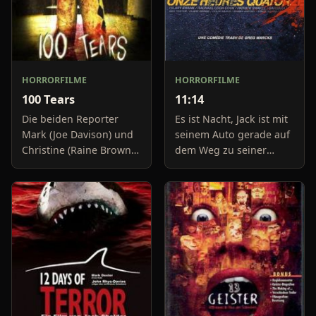
HORRORFILME
HORRORFILME
100 Tears
11:14
Die beiden Reporter
Es ist Nacht, Jack ist mit
Mark (Joe Davison) und
seinem Auto gerade auf
Christine (Raine Brown)
dem Weg zu seiner
haben keine Lust mehr
Freundin, um diese
auf belanglose
abzuholen. Die Uhr im
Boulevard-Meldungen
Auto springt auf 11:14h,
und befassen sich
genau in dem Moment
neuerdings mit Se
fäll