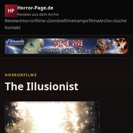
Horror-Page.de
HP
Reviews aus dem Archiv
Reviews
Horrorfilme
Zombiefilme
Vampirfilme
Archiv
Suche
Kontakt
HORRORFILME
The Illusionist