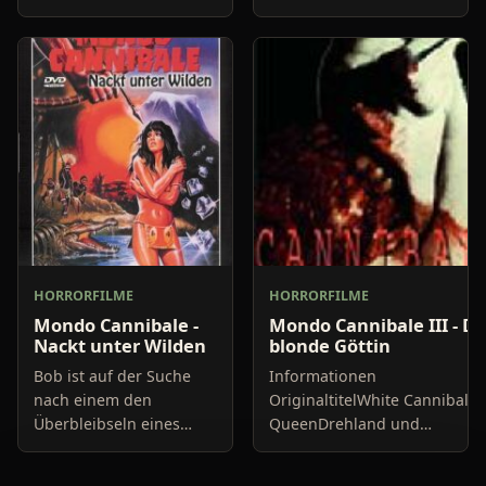
CannibaleDrehland und
JahrItalien 1972Länge94
JahrItalien 1976Länge92
MinutenDarstellerIvan
MinutenDarstellerIvan
Rassimov Me Me
Rassimov Me Me
LaiRegieUmberto Lenzi
LaiRegieRuggero
Deodato
HORRORFILME
HORRORFILME
Mondo Cannibale -
Mondo Cannibale III - Di
Nackt unter Wilden
blonde Göttin
Bob ist auf der Suche
Informationen
nach einem den
OriginaltitelWhite Cannibal
Überbleibseln eines
QueenDrehland und
Diamantenraubes. Diese
JahrItalien/Frankreich/Spani
sind ausgerechnet in
1980Länge85