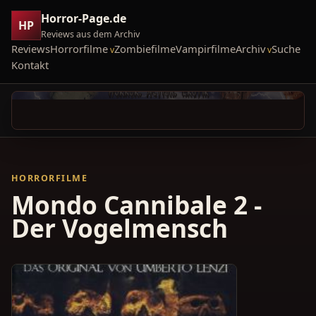
Horror-Page.de
HP
Reviews aus dem Archiv
Reviews
Horrorfilme
Zombiefilme
Vampirfilme
Archiv
Suche
Kontakt
HORRORFILME
Mondo Cannibale 2 -
Der Vogelmensch