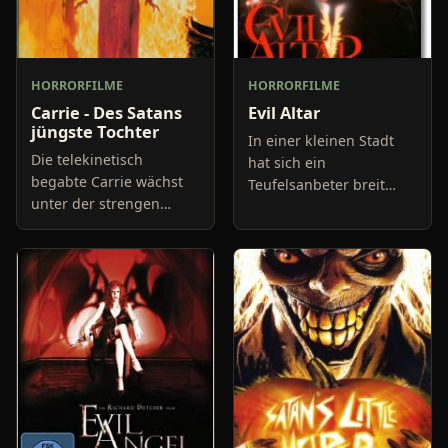
HORRORFILME
HORRORFILME
Carrie - Des Satans
Evil Altar
jüngste Tochter
In einer kleinen Stadt
Die telekinetisch
hat sich ein
begabte Carrie wächst
Teufelsanbeter breit
unter der strengen
gemacht, der „The
Obhut ihrer fanatisch-
Necromancer“ genannt
religiösen Mutter heran.
wird. Er hat einen Packt
Diese will sie vor
mit dem Teufel
jedwedem irdischen
geschlossen und wil
"Schmutz