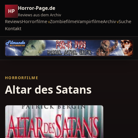
Horror-Page.de
HP
Reviews aus dem Archiv
Reviews
Horrorfilme
Zombiefilme
Vampirfilme
Archiv
Suche
Kontakt
HORRORFILME
Altar des Satans