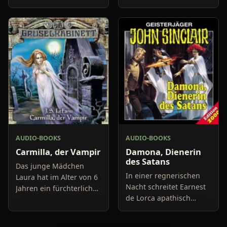
Türklingel auf dem
ragten die
Anwesen der Conolly's
verwahrlosten Kreuze
zu später Stunde läutet,
und Grabsteine aus dem
versetzt das Bill und
kniehohen
seine Frau S
Morgennebel. Moos un
AUDIO-BOOKS
AUDIO-BOOKS
Carmilla, der Vampir
Damona, Dienerin
des Satans
Das junge Mädchen
In einer regnerischen
Laura hat im Alter von 6
Nacht schreitet Earnest
Jahren ein fürchterliches
de Lorca apathisch
Erlebnis, eines Nachts
durch den verwilderten
erhält sie in ihrem
Vorgarten seines
Schlafgemach Besuch