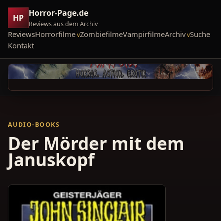
Horror-Page.de
HP
Reviews aus dem Archiv
Reviews
Horrorfilme
Zombiefilme
Vampirfilme
Archiv
Suche
Kontakt
AUDIO-BOOKS
Der Mörder mit dem
Januskopf