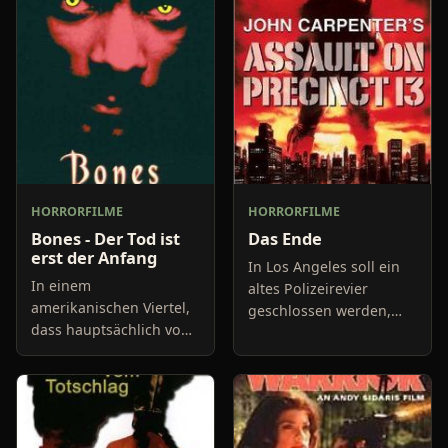
HORRORFILME
HORRORFILME
Bones - Der Tod ist
Das Ende
erst der Anfang
In Los Angeles soll ein
In einem
altes Polizeirevier
amerikanischen Viertel,
geschlossen werden,
dass hauptsächlich von
doch bevor es vollends
Schwarzen bewohnt ist,
lahmgelegt wird soll es
scheint etwas seltsames
noch einmal zum
vorzugehen. Erst muss
Schauplatz des
ein Mann vor einem
Schreckens werden
dämonischen H