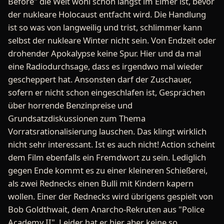
Before" die Welt wohl schon längst im Eimer ist, bevor
der nukleare Holocaust entfacht wird. Die Handlung
ist so was von langweilig und trist, schlimmer kann
selbst der nukleare Winter nicht sein. Von Endzeit oder
drohender Apokalypse keine Spur. Hier und da mal
eine Radiodurchsage, dass es irgendwo mal wieder
gescheppert hat. Ansonsten darf der Zuschauer,
sofern er nicht schon eingeschlafen ist, Gesprächen
über horrende Benzinpreise und
Grundsatzdiskussionen zum Thema
Vorratsrationalisierung lauschen. Das klingt wirklich
nicht sehr interessant. Ist es auch nicht! Action scheint
dem Film ebenfalls ein Fremdwort zu sein. Lediglich
gegen Ende kommt es zu einer kleineren Schießerei,
als zwei Rednecks einen Bulli mit Kindern kapern
wollen. Einer der Rednecks wird übrigens gespielt von
Bob Goldthwait, dem Anarcho-Rekruten aus "Police
Academy II". Leider hat er hier aber keine so