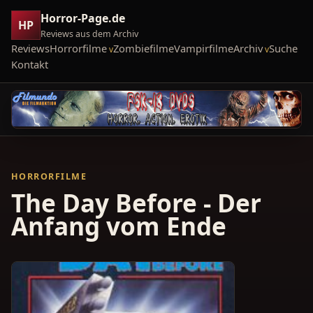
Horror-Page.de
HP
Reviews aus dem Archiv
Reviews
Horrorfilme
Zombiefilme
Vampirfilme
Archiv
Suche
Kontakt
HORRORFILME
The Day Before - Der
Anfang vom Ende