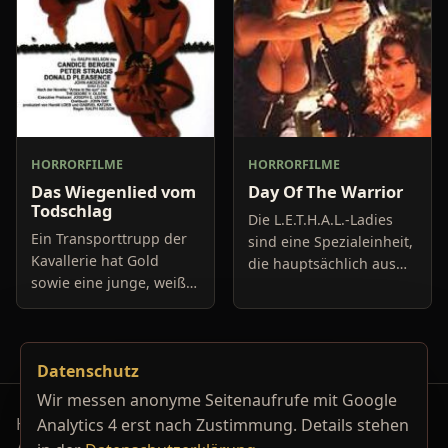
HORRORFILME
HORRORFILME
Das Wiegenlied vom
Day Of The Warrior
Todschlag
Die L.E.T.H.A.L.-Ladies
Ein Transporttrupp der
sind eine Spezialeinheit,
Kavallerie hat Gold
die hauptsächlich aus
sowie eine junge, weiße
weiblichen Agenten
Frau geladen und zieht
besteht, die sich darum
durch die Weiten der
kümmern, dass das
Südstaaten von Amerika.
Böse auf der Welt bekä
Datenschutz
Eigentlich ist dieser
Wir messen anonyme Seitenaufrufe mit Google
Horrorfilm-Reviews, Serienkiller-Profile und Genre-
Analytics 4 erst nach Zustimmung. Details stehen