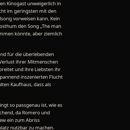
den Kinogast unweigerlich in
icht im geringsten mit den
elsong vorweisen kann. Kein
 posthum den Song „The man
mmen könnte, aber ziemlich
tend für die überlebenden
Verlust ihrer Mitmenschen
eitet und ihre Liebsten ihr
spannend inszenierten Flucht
alten Kaufhaus, dass als
ngt so passgenau ist, wie es
aschend, da Romero und
rew ein zum Abriss
latz nutzbar zu machen.