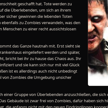
enschheit geschafft hat. Tote werden zu
f die Überlebenden, um sich an ihrem
ber sicher gewinnen die lebenden Toten
h ebenfalls zu Zombies verwandeln, was den
n Menschen zu einer recht aussichtslosen
mmt das Ganze hautnah mit. Erst sieht sie
rankenhaus eingeliefert werden und später,
t, bricht bei ihr zu hause das Chaos aus. Ihr
nfiziert und sie kann sich nur mit viel Glück
ußen ist es allerdings auch nicht unbedingt
zahl von Zombies die Umgebung unsicher
 sich einer Gruppe von Überlebenden anzuschließen, die si
Das Gebäude ist zwar frei von Zombies, dafür haben sich hi
et, die anfangs nicht mit den neuen Eindringlingen kooper