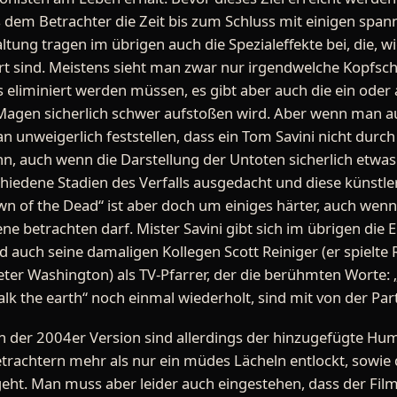
s dem Betrachter die Zeit bis zum Schluss mit einigen spa
ltung tragen im übrigen auch die Spezialeffekte bei, die, 
rt sind. Meistens sieht man zwar nur irgendwelche Kopfsc
s eliminiert werden müssen, es gibt aber auch die ein oder
agen sicherlich schwer aufstoßen wird. Aber wenn man au
n unweigerlich feststellen, dass ein Tom Savini nicht durc
, auch wenn die Darstellung der Untoten sicherlich etwas 
chiedene Stadien des Verfalls ausgedacht und diese künstle
wn of the Dead“ ist aber doch um einiges härter, auch we
betrachten darf. Mister Savini gibt sich im übrigen die Eh
d auch seine damaligen Kollegen Scott Reiniger (er spielte
Peter Washington) als TV-Pfarrer, der die berühmten Worte:
alk the earth“ noch einmal wiederholt, sind mit von der Part
n der 2004er Version sind allerdings der hinzugefügte Hum
trachtern mehr als nur ein müdes Lächeln entlockt, sowie d
geht. Man muss aber leider auch eingestehen, dass der Fi