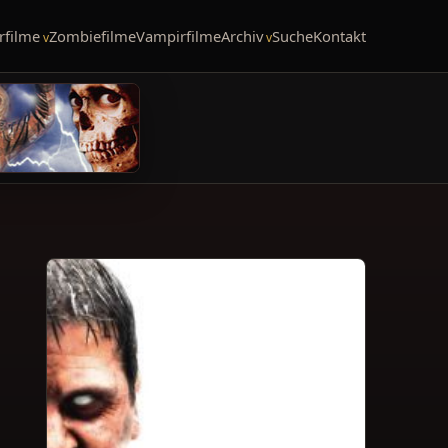
rfilme
Zombiefilme
Vampirfilme
Archiv
Suche
Kontakt