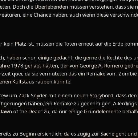
bieten. Doch die Überlebenden müssen verstehen, dass sie
aturen, eine Chance haben, auch wenn diese verschwindend
 kein Platz ist, müssen die Toten erneut auf die Erde komm
ch, haben schon einige gedacht, die gerne die Rechte des 
hre 1978 gehabt hätten, der von George A. Romero gedreht
e Zeit quer, da sie vermuteten das ein Remake von „Zombi
enen Kultstaus rauben könnte.
ew um Zack Snyder mit einem neuen Storybord, dass den A
chgerungen haben, ein Remake zu genehmigen. Allerdings t
„Dawn of the Dead“ zu, da nur einige Grundelemente behalte
reits zu Beginn ersichtlich, da es zügig zur Sache geht u