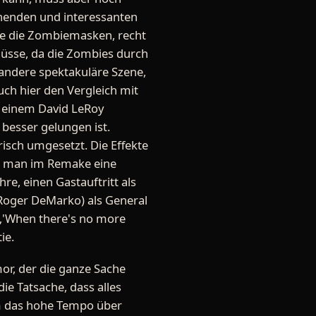
nnenden und interessanten
wie die Zombiemasken, recht
hüsse, da die Zombies durch
 andere spektakuläre Szene,
ch hier den Vergleich mit
h einem David LeRoy
besser gelungen ist.
risch umgesetzt. Die Effekte
nn man im Remake eine
re, einen Gastauftritt als
 Roger DeMarko) als General
 „'When there's no more
ie.
or, der die ganze Sache
ie Tatsache, dass alles
lm das hohe Tempo über