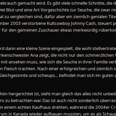
brauch gemacht wird. Es gibt viele schnelle Schnitte, die 
iel Blut und eine Art Vorgeschichte zur Seuche, die zwar n
 zu vergleichen sind, dafür aber ein ziemlich genialen Tit
ember 2003 verstorbene Kultcowboy Johnny Cash, steuert
ar für den gemeinen Zuschauer etwas merkwürdig rüberko
d dann eine kleine Szene eingespielt, die wohl stellvertre
kenschwester Ana zeigt, die nicht nur den schmerzlichen 
t ansehen muss, wie sich die Seuche in ihrer Familie verbr
 Fleisch trachten. Nach einer erfolgreichen und ziemlich 
 Gleichgesinnte und schwups... befindet man sich im guten 
 hergerichtet ist, sieht man gleich das alles nicht unbedi
o zu betrachten war. Das ist auch nicht sonderlich überr
it in einem echten Kaufhaus drehten, während die 2004er C
rum in Kanada wieder aufbauen mussten, um es als Schaup