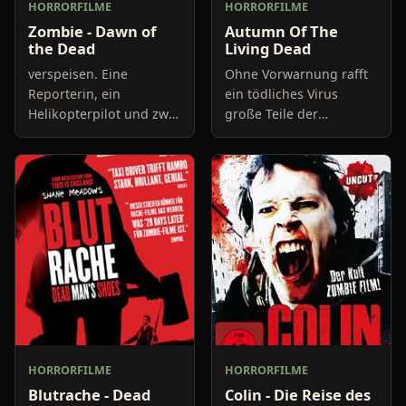
HORRORFILME
HORRORFILME
Zombie - Dawn of
Autumn Of The
the Dead
Living Dead
verspeisen. Eine
Ohne Vorwarnung rafft
Reporterin, ein
ein tödliches Virus
Helikopterpilot und zwei
große Teile der
"SWAT"
Bevölkerung dahin. Der
Tod kommt schnell und
schmerzhaft, ist aber
nicht das Ende für den
Infizie
HORRORFILME
HORRORFILME
Blutrache - Dead
Colin - Die Reise des