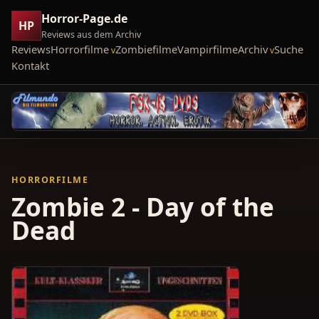
Horror-Page.de
HP
Reviews aus dem Archiv
Reviews
Horrorfilme
Zombiefilme
Vampirfilme
Archiv
Suche
Kontakt
HORRORFILME
Zombie 2 - Day of the
Dead