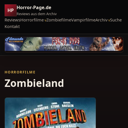
Horror-Page.de
HP
Reviews aus dem Archiv
Reviews
Horrorfilme
Zombiefilme
Vampirfilme
Archiv
Suche
Kontakt
HORRORFILME
Zombieland