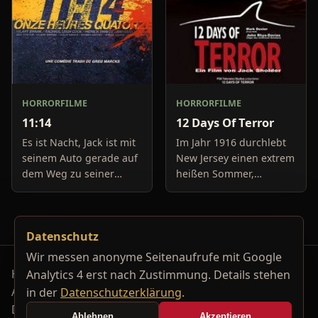
HORRORFILME
HORRORFILME
11:14
12 Days Of Terror
Es ist Nacht, Jack ist mit
Im Jahr 1916 durchlebt
seinem Auto gerade auf
New Jersey einen extrem
dem Weg zu seiner
heißen Sommer,
Freundin, um diese
während in Europa der
abzuholen. Die Uhr im
Krieg tobt. Die
Auto springt auf 11:14h,
Bewohner eines kleinen
Datenschutz
genau in dem Moment
Küstenortes leiden sehr
fäll
unter der
Wir messen anonyme Seitenaufrufe mit Google
Horrorfilm-Reviews, Serienkiller-Profile und Genre-
Analytics 4 erst nach Zustimmung. Details stehen
Archiv.
in der
Datenschutzerklärung
.
Datenschutzerklärung
Kontakt
Ablehnen
Akzeptieren