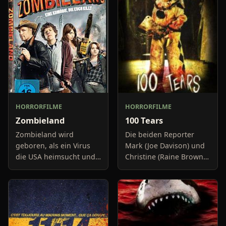
HORRORFILME
HORRORFILME
Zombieland
100 Tears
Zombieland wird
Die beiden Reporter
geboren, als ein Virus
Mark (Joe Davison) und
die USA heimsucht und
Christine (Raine Brown)
sämtliche lebende
haben keine Lust mehr
Menschen in Zombies
auf belanglose
verwandelt. Nur wenige
Boulevard-Meldungen
konnten bisher einer
und befassen sich
Infektion entge
neuerdings mit Se