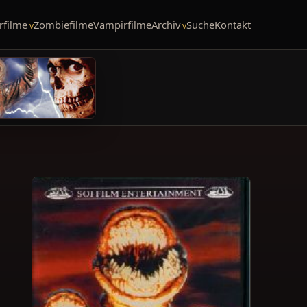
rfilme
Zombiefilme
Vampirfilme
Archiv
Suche
Kontakt