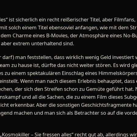
es“ ist sicherlich ein recht reißerischer Titel, aber Filmfans,
t solch einem Titel ebensoviel anfangen, wie mit dem Strei
mit dem Charme eines B-Movies, der Atmosphäre eines No-B
g, aber extrem unterhaltend sind.
darf) man feststellen, dass wirklich wenig Geld investiert 
eam zu hause ist, dürfte das nicht weiter stören. Es wird gl
es zu einem spektakulären Einschlag eines Himmelskörpe
 einstellt. Wenn man nach diesem Erlebnis behauptet, dass e
hen, der sich den Streifen schon zu Gemüte geführt hat. Nu 
nskampf und all die Sachen, die zu einem Film dieses Sub
s nicht erkennbar. Aber die sonstigen Geschichtsfragmente h
engend machen und man sich als Betrachter so auf die vord
„Kosmokiller – Sie fressen alles“ recht gut ab, allerdings w