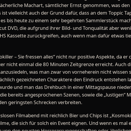
 lächerliche Machart, sämtlicher Ernst genommen, was den
 ist vielleicht auch der Grund dafür, dass an dem Toppic T
es bis heute zu einem sehr begehrten Sammlerstück macht.
ut DVD, die aufgrund ihrer Bild- und Tonqualität aber weni
 VHS Kassette zurückgreifen, auch wenn man dafür etwas tie
killer – Sie fressen alles“ nicht nur positive Aspekte, da e
r nicht einmal die 80 Minuten Zeitgrenze erreicht. Auch di
 anzusiedeln, was man zwar von vorneherein nicht wissen so
lächlich gezeichneten Charaktere den Eindruck entstehen la
 wurde und man das Drehbuch in einer Mittagspause niede
 die bereits angesprochenen Szenen, sowie die „lustigen“ M
 den geringsten Schrecken verbreiten.
slosen Filmabend mit reichlich Bier und Chips ist „Kosmokill
Filme, die sich für solch ein Event eignen. Und wenn es mal 
a von den neusten Horrorerrungenschaften oder ähnlich