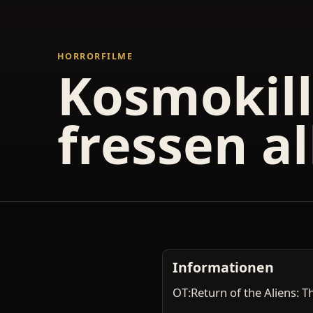
HORRORFILME
Kosmokille
fressen al
Informationen
OT:Return of the Aliens: 