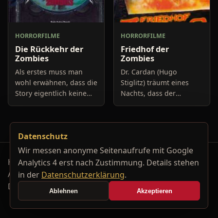
HORRORFILME
HORRORFILME
Die Rückkehr der
Friedhof der
Zombies
Zombies
Als erstes muss man
Dr. Cardan (Hugo
wohl erwähnen, dass die
Stiglitz) träumt eines
Story eigentlich keine
Nachts, dass der
richtige ist. Es scheint
gefährliche
als ob der Regisseur
Serienmörder Devlon
einfach drauf los
(José Gómez Parcero)
Datenschutz
gedreht hat ohne
wieder zuschlägt und
irgendetwa
erneut seinem blutigen
Wir messen anonyme Seitenaufrufe mit Google
Horrorfilm-Reviews, Serienkiller-Profile und Genre-
Analytics 4 erst nach Zustimmung. Details stehen
Archiv.
in der
Datenschutzerklärung
.
Datenschutzerklärung
Kontakt
Ablehnen
Akzeptieren
Cookie-Einstellungen