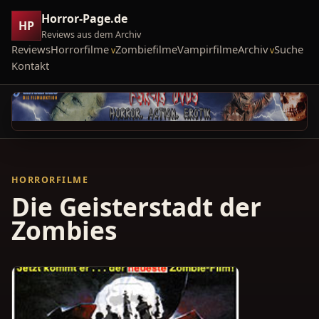
Horror-Page.de
HP
Reviews aus dem Archiv
Reviews
Horrorfilme
Zombiefilme
Vampirfilme
Archiv
Suche
Kontakt
HORRORFILME
Die Geisterstadt der
Zombies