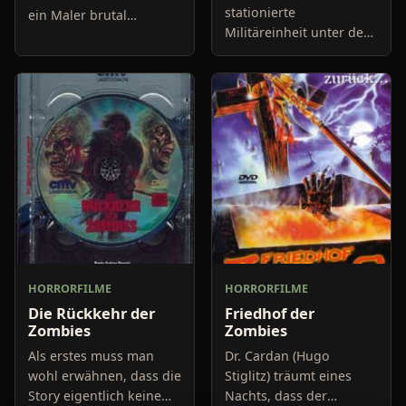
stationierte
ein Maler brutal
Militäreinheit unter der
ermordet. Der Grund, er
Leitung von Lt. Quinn
malte Bilder vom
(Dean Cain) fällt dort
Jenseits. Das passte den
einem seltsamen Virus
Dorfbewohnern gar
zum Opfer, ihre Leichen
nicht und a
werden an
HORRORFILME
HORRORFILME
Die Rückkehr der
Friedhof der
Zombies
Zombies
Als erstes muss man
Dr. Cardan (Hugo
wohl erwähnen, dass die
Stiglitz) träumt eines
Story eigentlich keine
Nachts, dass der