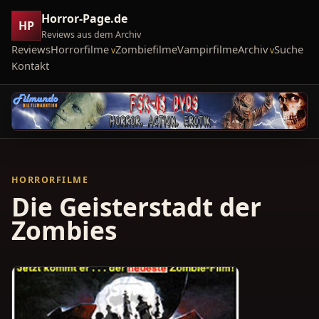
Horror-Page.de
HP
Reviews aus dem Archiv
Reviews
Horrorfilme
Zombiefilme
Vampirfilme
Archiv
Suche
Kontakt
HORRORFILME
Die Geisterstadt der
Zombies