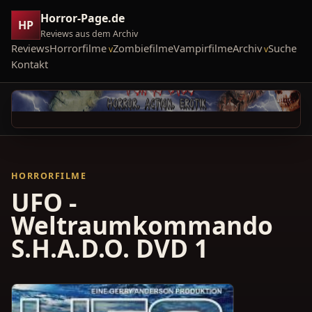
Horror-Page.de
HP
Reviews aus dem Archiv
Reviews
Horrorfilme
Zombiefilme
Vampirfilme
Archiv
Suche
Kontakt
HORRORFILME
UFO -
Weltraumkommando
S.H.A.D.O. DVD 1