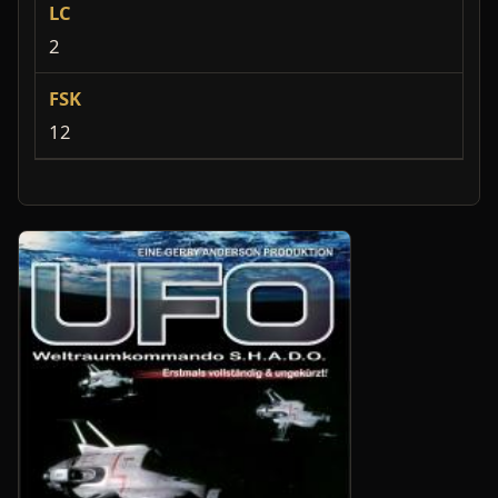
LC
2
FSK
12