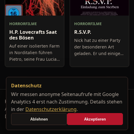
HORRORFILME
HORRORFILME
H.P. Lovecrafts Saat
R.S.V.P.
des Bösen
Nick hat zu einer Party
Auf einer isolierten Farm
der besonderen Art
in Norditalien führen
geladen. Er und einige
Pietro, seine Frau Lucia
andere Schüler der
und Alice ein relativ
Highschool haben den
normales Leben. Um sie
Abschluss geschafft und
herum herrscht der
wollen jetzt mal richtig
Datenschutz
Zweite Weltkrieg, doc
eine
Wir messen anonyme Seitenaufrufe mit Google
Horrorfilm-Reviews, Serienkiller-Profile und Genre-
Analytics 4 erst nach Zustimmung. Details stehen
Archiv.
in der
Datenschutzerklärung
.
Datenschutzerklärung
Kontakt
Ablehnen
Akzeptieren
Cookie-Einstellungen