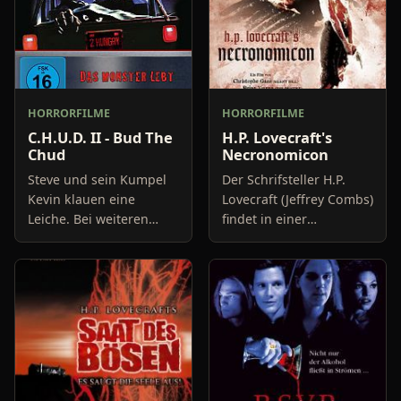
HORRORFILME
HORRORFILME
C.H.U.D. II - Bud The
H.P. Lovecraft's
Chud
Necronomicon
Steve und sein Kumpel
Der Schrifsteller H.P.
Kevin klauen eine
Lovecraft (Jeffrey Combs)
Leiche. Bei weiteren
findet in einer
Überlegungen erwecken
unheimlich anmutenden
sie selbige jedoch aus
und von seltsamen
Versehen zum Leben.
Gestalten bewachten
Was sie nicht wissen: die
Bibliothek das
Leiche
sagenumwobene Necro