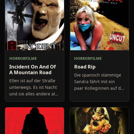
HORRORFILME
HORRORFILME
Incident On And Of
Road Rip
A Mountain Road
Die spanisch stämmige
Ellen ist auf der Straße
Sandra fährt mit ein
unterwegs. Es ist Nacht
paar Kolleginnen auf die
und sie alles andere als
Insel Mallorca, um dort
hellwach. Sie grübelt
ein paar vergnügliche
gerade, als das
Urlaubstage zu
Unvorhersehbare
verbringen. Sandra hat
passiert. Sie kracht in
in i
einer