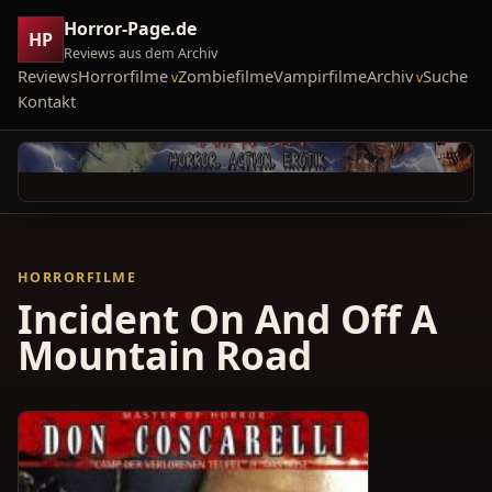
Horror-Page.de
HP
Reviews aus dem Archiv
Reviews
Horrorfilme
Zombiefilme
Vampirfilme
Archiv
Suche
Kontakt
HORRORFILME
Incident On And Off A
Mountain Road