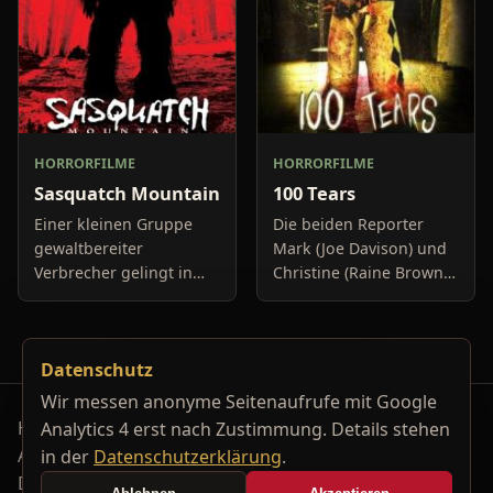
HORRORFILME
HORRORFILME
Sasquatch Mountain
100 Tears
Einer kleinen Gruppe
Die beiden Reporter
gewaltbereiter
Mark (Joe Davison) und
Verbrecher gelingt in
Christine (Raine Brown)
einem abgeschiedenen
haben keine Lust mehr
Städtchen ein Bankraub
auf belanglose
inklusive anschließender
Boulevard-Meldungen
Datenschutz
Flucht vor der Polizei.
und befassen sich
Auf de
neuerdings mit Se
Wir messen anonyme Seitenaufrufe mit Google
Horrorfilm-Reviews, Serienkiller-Profile und Genre-
Analytics 4 erst nach Zustimmung. Details stehen
Archiv.
in der
Datenschutzerklärung
.
Datenschutzerklärung
Kontakt