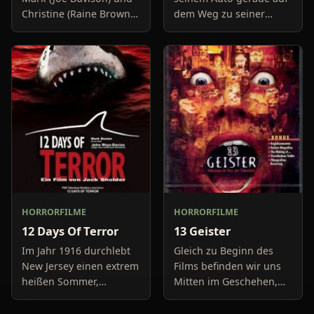
Christine (Raine Brown)
dem Weg zu seiner
haben keine Lust mehr
Freundin, um diese
auf belanglose
abzuholen. Die Uhr im
Boulevard-Meldungen
Auto springt auf 11:14h,
und befassen sich
genau in dem Moment
neuerdings mit Se
fäll
HORRORFILME
HORRORFILME
12 Days Of Terror
13 Geister
Im Jahr 1916 durchlebt
Gleich zu Beginn des
New Jersey einen extrem
Films befinden wir uns
heißen Sommer,
Mitten im Geschehen,
während in Europa der
eine Gruppe von Leuten
Krieg tobt. Die
unter der Leitung von