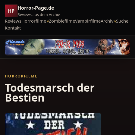
Horror-Page.de
HP
Reviews aus dem Archiv
Reviews
Horrorfilme
Zombiefilme
Vampirfilme
Archiv
Suche
Kontakt
HORRORFILME
Todesmarsch der
Bestien