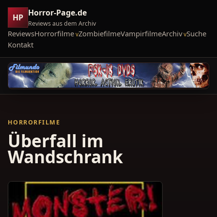
Horror-Page.de
HP
Reviews aus dem Archiv
Reviews
Horrorfilme
Zombiefilme
Vampirfilme
Archiv
Suche
Kontakt
HORRORFILME
Überfall im
Wandschrank