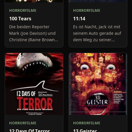
HORRORFILME
HORRORFILME
100 Tears
11:14
Die beiden Reporter
Es ist Nacht, Jack ist mit
Mark (Joe Davison) und
seinem Auto gerade auf
Christine (Raine Brown)
dem Weg zu seiner
haben keine Lust mehr
Freundin, um diese
auf belanglose
abzuholen. Die Uhr im
Boulevard-Meldungen
Auto springt auf 11:14h,
und befassen sich
genau in dem Moment
neuerdings mit Se
fäll
HORRORFILME
HORRORFILME
12 Days Of Terror
13 Geister