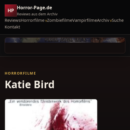
Horror-Page.de
HP
Reviews aus dem Archiv
Reviews
Horrorfilme
Zombiefilme
Vampirfilme
Archiv
Suche
Kontakt
HORRORFILME
Katie Bird