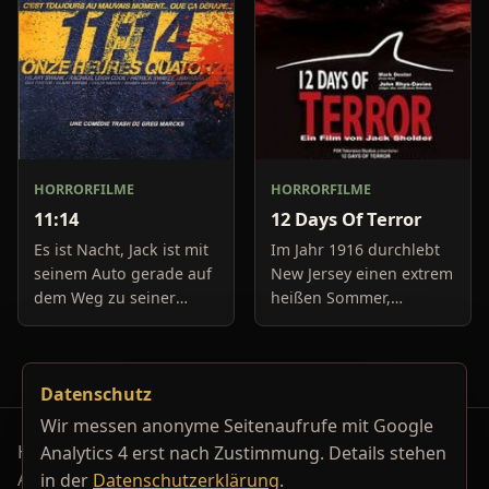
antreten, u
HORRORFILME
HORRORFILME
11:14
12 Days Of Terror
Es ist Nacht, Jack ist mit
Im Jahr 1916 durchlebt
seinem Auto gerade auf
New Jersey einen extrem
dem Weg zu seiner
heißen Sommer,
Freundin, um diese
während in Europa der
abzuholen. Die Uhr im
Krieg tobt. Die
Auto springt auf 11:14h,
Bewohner eines kleinen
Datenschutz
genau in dem Moment
Küstenortes leiden sehr
fäll
unter der
Wir messen anonyme Seitenaufrufe mit Google
Horrorfilm-Reviews, Serienkiller-Profile und Genre-
Analytics 4 erst nach Zustimmung. Details stehen
Archiv.
in der
Datenschutzerklärung
.