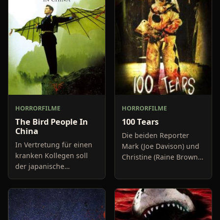
HORRORFILME
HORRORFILME
The Bird People In
100 Tears
China
Die beiden Reporter
In Vertretung für einen
Mark (Joe Davison) und
kranken Kollegen soll
Christine (Raine Brown)
der japanische
haben keine Lust mehr
Handelsvertreter Wada
auf belanglose
(Masahiro Motoki) im
Boulevard-Meldungen
Auftrag seiner Firma
und befassen sich
eine Reise nach China
neuerdings mit Se