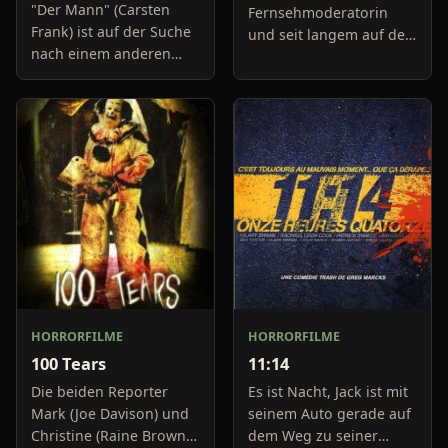
"Der Mann" (Carsten
Fernsehmoderatorin
Frank) ist auf der Suche
und seit langem auf der
nach einem anderen
Suche nach
Menschen, der in der
Gerechtigkeit. Sie hat
Lage ist, sein tiefstes,
miterleben müssen, wie
inneres Verlangen zu
ihre kleine Schwester
stillen. Sein insg
vergewaltigt wurde und
ansc
HORRORFILME
HORRORFILME
100 Tears
11:14
Die beiden Reporter
Es ist Nacht, Jack ist mit
Mark (Joe Davison) und
seinem Auto gerade auf
Christine (Raine Brown)
dem Weg zu seiner