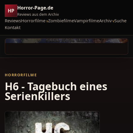
Horror-Page.de
HP
Reviews aus dem Archiv
Reviews
Horrorfilme
Zombiefilme
Vampirfilme
Archiv
Suche
Kontakt
HORRORFILME
H6 - Tagebuch eines
Serienkillers