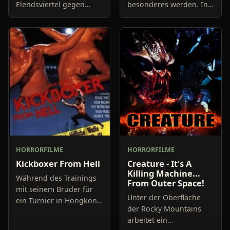
Elendsviertel gegen
besonderes werden. In
Ende des 19.
der vernebelten Stadt
Jahrhunderts. Das Viertel
geht ein Frauenmörder
wird von der „besseren“
um, der es
Gesellschaft sehr
ausschließlich auf
gemieden.
Prostituierte abgesehen
HORRORFILME
HORRORFILME
Kickboxer From Hell
Creature - It's A
Killing Machine...
Während des Trainings
From Outer Space!
mit seinem Bruder für
Unter der Oberfläche
ein Turnier in Hongkong
der Rocky Mountains
wird der amerikanische
arbeitet ein
Kickbox-Champion Sean