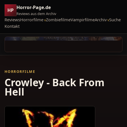
Horror-Page.de
HP
Reviews aus dem Archiv
Reviews
Horrorfilme
Zombiefilme
Vampirfilme
Archiv
Suche
Kontakt
HORRORFILME
Crowley - Back From
Hell