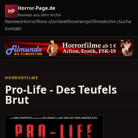
Horror-Page.de
HP
Reviews aus dem Archiv
Reviews
Horrorfilme
Zombiefilme
Vampirfilme
Archiv
Suche
Kontakt
HORRORFILME
Pro-Life - Des Teufels
Brut