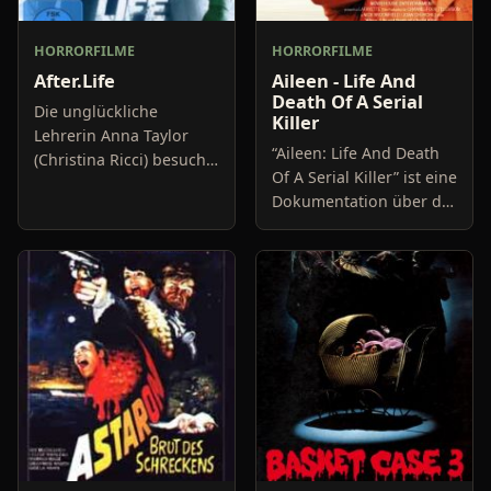
HORRORFILME
HORRORFILME
After.Life
Aileen - Life And
Death Of A Serial
Die unglückliche
Killer
Lehrerin Anna Taylor
“Aileen: Life And Death
(Christina Ricci) besucht
Of A Serial Killer” ist eine
eine Beerdigung, bei der
Dokumentation über die
sie plötzlich glaubt, von
Serienmörderin Aileen
der Leiche angeschaut
Wuornos, deren Leben
zu werden. Nach dem
die Vorlage des Oscar-
nominierten