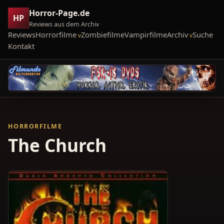
Horror-Page.de
HP
Reviews aus dem Archiv
Reviews
Horrorfilme
Zombiefilme
Vampirfilme
Archiv
Suche
Kontakt
HORRORFILME
The Church