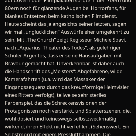
auf Covern oder Filmplakaten sorgte in den 70ern und
80ern noch für glänzende Augen bei Horrorfans, für
blankes Entsetzen beim katholischen Filmdienst.
Heute scheint das ja angesichts seiner letzten, sagen
wir mal „unglücklichen“ Auswürfe eher umgekehrt zu
sein. Mit „The Church“ zeigt Regisseur Michele Soavi,
nach „Aquarius, Theater des Todes“, als gelehriger
Schüler Argentos, dass er seine Hausaufgaben mit
Bravour gemacht hat. Unverkennbar ist daher auch
die Handschrift des „Meisters“: Abgefahrene, wilde
Kamerafahrten (u.a. wird das Massaker der
Eingangssequenz durch das kreuzförmige Helmvisier
eines Ritters verfolgt), teilweise sehr steriles
Farbenspiel, das die Schreckensvisionen der
Protagonisten noch verstärkt, und Splatterszenen, die,
wohl dosiert und keineswegs selbstzweckmäßig
wirkend, ihren Effekt nicht verfehlen. (Sehenswert: Ein
Selbstmord mit einem Presslufthammer). Die