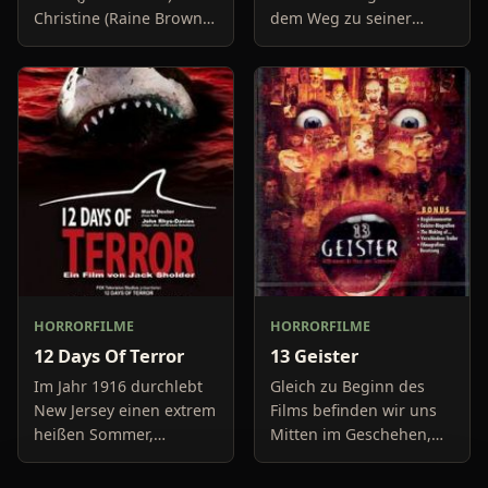
Christine (Raine Brown)
dem Weg zu seiner
haben keine Lust mehr
Freundin, um diese
auf belanglose
abzuholen. Die Uhr im
Boulevard-Meldungen
Auto springt auf 11:14h,
und befassen sich
genau in dem Moment
neuerdings mit Se
fäll
HORRORFILME
HORRORFILME
12 Days Of Terror
13 Geister
Im Jahr 1916 durchlebt
Gleich zu Beginn des
New Jersey einen extrem
Films befinden wir uns
heißen Sommer,
Mitten im Geschehen,
während in Europa der
eine Gruppe von Leuten
Krieg tobt. Die
unter der Leitung von